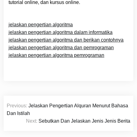
tutorial online, dan kursus online.
jelaskan pengertian algoritma
jelaskan pengertian algoritma dalam informatika
jelaskan pengertian algoritma dan berikan contohnya
jelaskan pengertian algoritma dan pemrograman
jelaskan pengertian algoritma pemrograman
Navigasi
Previous:
Jelaskan Pengertian Alquran Menurut Bahasa
pos
Dan Istilah
Next:
Sebutkan Dan Jelaskan Jenis Jenis Berita