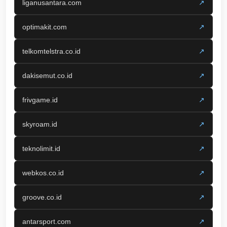
liganusantara.com
↗
optimakit.com
↗
telkomtelstra.co.id
↗
dakisemut.co.id
↗
frivgame.id
↗
skyroam.id
↗
teknolimit.id
↗
webkos.co.id
↗
groove.co.id
↗
antarsport.com
↗