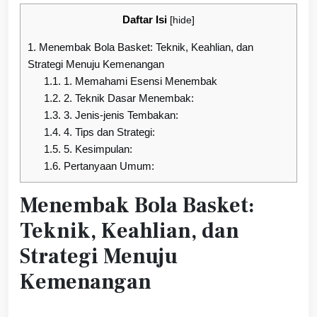
Daftar Isi
[
hide
]
1.
Menembak Bola Basket: Teknik, Keahlian, dan
Strategi Menuju Kemenangan
1.1.
1. Memahami Esensi Menembak
1.2.
2. Teknik Dasar Menembak:
1.3.
3. Jenis-jenis Tembakan:
1.4.
4. Tips dan Strategi:
1.5.
5. Kesimpulan:
1.6.
Pertanyaan Umum:
Menembak Bola Basket:
Teknik, Keahlian, dan
Strategi Menuju
Kemenangan