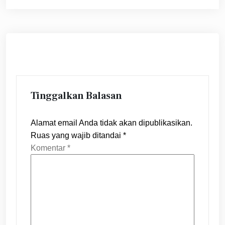
Tinggalkan Balasan
Alamat email Anda tidak akan dipublikasikan.
Ruas yang wajib ditandai
*
Komentar
*