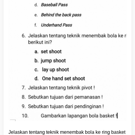
Jelaskan tentang teknik menembak bola ke ring basket