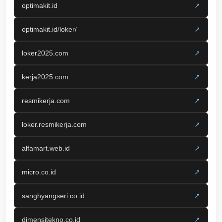
optimakit.id
↗
optimakit.id/loker/
↗
loker2025.com
↗
kerja2025.com
↗
resmikerja.com
↗
loker.resmikerja.com
↗
alfamart.web.id
↗
micro.co.id
↗
sanghyangseri.co.id
↗
dimensitekno.co.id
↗