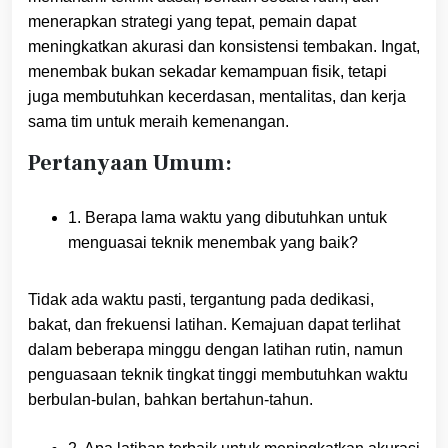
menerapkan strategi yang tepat, pemain dapat
meningkatkan akurasi dan konsistensi tembakan. Ingat,
menembak bukan sekadar kemampuan fisik, tetapi
juga membutuhkan kecerdasan, mentalitas, dan kerja
sama tim untuk meraih kemenangan.
Pertanyaan Umum:
1. Berapa lama waktu yang dibutuhkan untuk
menguasai teknik menembak yang baik?
Tidak ada waktu pasti, tergantung pada dedikasi,
bakat, dan frekuensi latihan. Kemajuan dapat terlihat
dalam beberapa minggu dengan latihan rutin, namun
penguasaan teknik tingkat tinggi membutuhkan waktu
berbulan-bulan, bahkan bertahun-tahun.