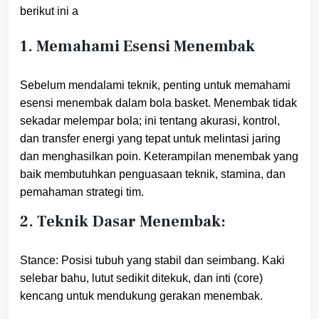
berikut ini a
1. Memahami Esensi Menembak
Sebelum mendalami teknik, penting untuk memahami
esensi menembak dalam bola basket. Menembak tidak
sekadar melempar bola; ini tentang akurasi, kontrol,
dan transfer energi yang tepat untuk melintasi jaring
dan menghasilkan poin. Keterampilan menembak yang
baik membutuhkan penguasaan teknik, stamina, dan
pemahaman strategi tim.
2. Teknik Dasar Menembak:
Stance: Posisi tubuh yang stabil dan seimbang. Kaki
selebar bahu, lutut sedikit ditekuk, dan inti (core)
kencang untuk mendukung gerakan menembak.