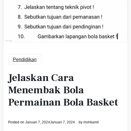
Pendidikan
Jelaskan Cara
Menembak Bola
Permainan Bola Basket
Posted on
Januari 7, 2024
Januari 7, 2024
by
mohkamil