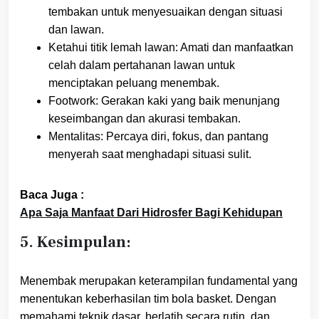
tembakan untuk menyesuaikan dengan situasi
dan lawan.
Ketahui titik lemah lawan: Amati dan manfaatkan
celah dalam pertahanan lawan untuk
menciptakan peluang menembak.
Footwork: Gerakan kaki yang baik menunjang
keseimbangan dan akurasi tembakan.
Mentalitas: Percaya diri, fokus, dan pantang
menyerah saat menghadapi situasi sulit.
Baca Juga :
Apa Saja Manfaat Dari Hidrosfer Bagi Kehidupan
5. Kesimpulan:
Menembak merupakan keterampilan fundamental yang
menentukan keberhasilan tim bola basket. Dengan
memahami teknik dasar, berlatih secara rutin, dan