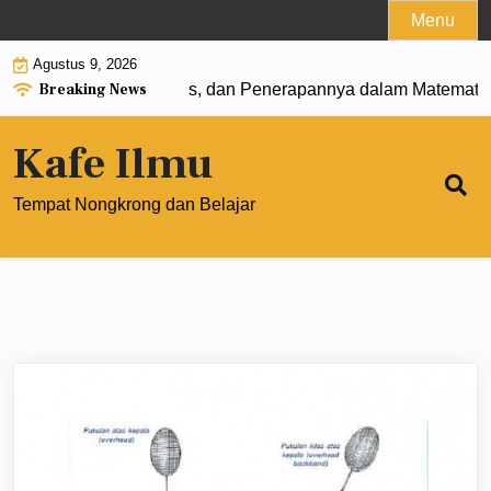
Skip
Menu
to
Agustus 9, 2026
content
Breaking News
: Pengertian, Rumus, dan Penerapannya dalam Matematika M
Kafe Ilmu
Tempat Nongkrong dan Belajar