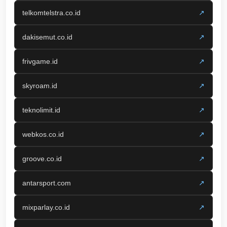
telkomtelstra.co.id
↗
dakisemut.co.id
↗
frivgame.id
↗
skyroam.id
↗
teknolimit.id
↗
webkos.co.id
↗
groove.co.id
↗
antarsport.com
↗
mixparlay.co.id
↗