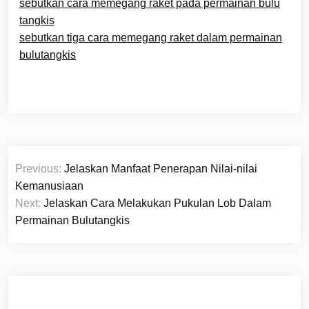
sebutkan cara memegang raket pada permainan bulu
tangkis
sebutkan tiga cara memegang raket dalam permainan
bulutangkis
Navigasi
Previous:
Jelaskan Manfaat Penerapan Nilai-nilai
pos
Kemanusiaan
Next:
Jelaskan Cara Melakukan Pukulan Lob Dalam
Permainan Bulutangkis