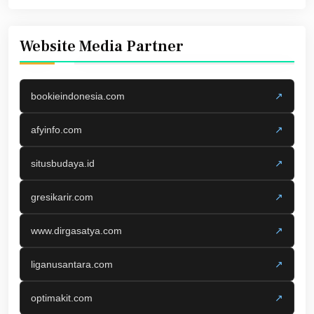
Website Media Partner
bookieindonesia.com
↗
afyinfo.com
↗
situsbudaya.id
↗
gresikarir.com
↗
www.dirgasatya.com
↗
liganusantara.com
↗
optimakit.com
↗