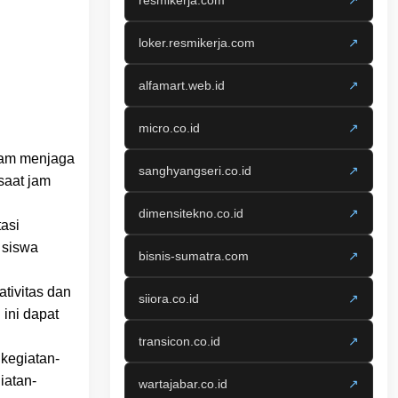
resmikerja.com
↗
loker.resmikerja.com
↗
alfamart.web.id
↗
micro.co.id
↗
lam menjaga
sanghyangseri.co.id
↗
saat jam
dimensitekno.co.id
↗
asi
 siswa
bisnis-sumatra.com
↗
tivitas dan
siiora.co.id
↗
 ini dapat
transicon.co.id
↗
kegiatan-
iatan-
wartajabar.co.id
↗