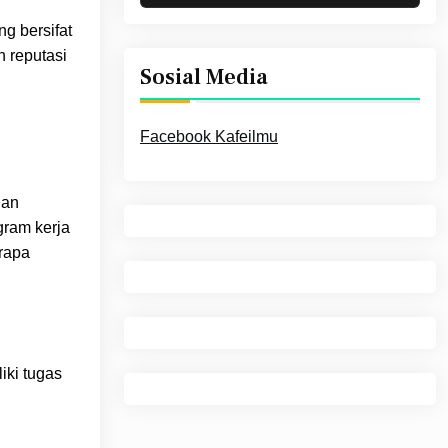
g bersifat
n reputasi
Sosial Media
Facebook Kafeilmu
dan
gram kerja
erapa
iki tugas