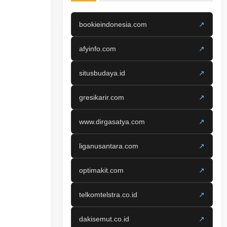
bookieindonesia.com
↗
afyinfo.com
↗
situsbudaya.id
↗
gresikarir.com
↗
www.dirgasatya.com
↗
liganusantara.com
↗
optimakit.com
↗
telkomtelstra.co.id
↗
dakisemut.co.id
↗