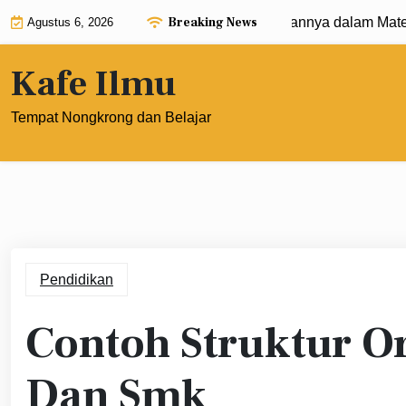
Skip
Breaking News
at 0: Pengertian, Rumus, dan Penerapannya dalam Matemati
Agustus 6, 2026
to
content
Kafe Ilmu
Tempat Nongkrong dan Belajar
Pendidikan
Contoh Struktur O
Dan Smk