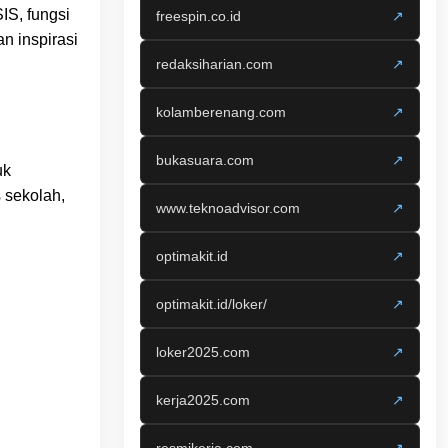
IS, fungsi
freespin.co.id
↗
n inspirasi
redaksiharian.com
↗
kolamberenang.com
↗
bukasuara.com
↗
uk
 sekolah,
www.teknoadvisor.com
↗
optimakit.id
↗
optimakit.id/loker/
↗
loker2025.com
↗
kerja2025.com
↗