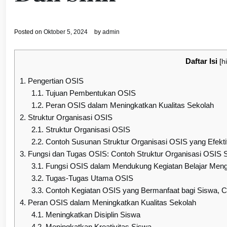
Posted on
Oktober 5, 2024
by
admin
Daftar Isi
[
h
1.
Pengertian OSIS
1.1.
Tujuan Pembentukan OSIS
1.2.
Peran OSIS dalam Meningkatkan Kualitas Sekolah
2.
Struktur Organisasi OSIS
2.1.
Struktur Organisasi OSIS
2.2.
Contoh Susunan Struktur Organisasi OSIS yang Efekti
3.
Fungsi dan Tugas OSIS: Contoh Struktur Organisasi OSI
3.1.
Fungsi OSIS dalam Mendukung Kegiatan Belajar Meng
3.2.
Tugas-Tugas Utama OSIS
3.3.
Contoh Kegiatan OSIS yang Bermanfaat bagi Siswa, 
4.
Peran OSIS dalam Meningkatkan Kualitas Sekolah
4.1.
Meningkatkan Disiplin Siswa
4.2.
Meningkatkan Kreativitas Siswa