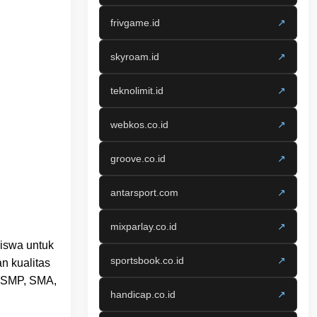
frivgame.id
↗
skyroam.id
↗
teknolimit.id
↗
webkos.co.id
↗
groove.co.id
↗
antarsport.com
↗
mixparlay.co.id
↗
siswa untuk
sportsbook.co.id
↗
n kualitas
i SMP, SMA,
handicap.co.id
↗