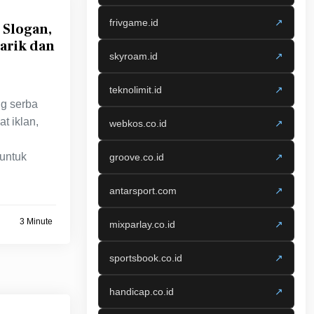
frivgame.id
↗
 Slogan,
arik dan
skyroam.id
↗
teknolimit.id
↗
ng serba
 iklan,
webkos.co.id
↗
 untuk
groove.co.id
↗
antarsport.com
↗
3 Minute
mixparlay.co.id
↗
sportsbook.co.id
↗
handicap.co.id
↗