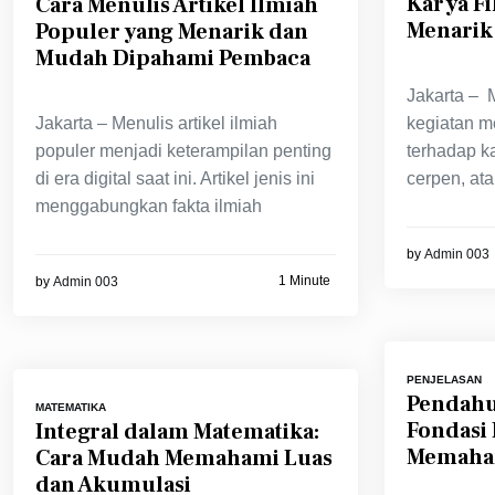
Karya Fi
Cara Menulis Artikel Ilmiah
Menarik
Populer yang Menarik dan
Mudah Dipahami Pembaca
Jakarta – 
Jakarta – Menulis artikel ilmiah
kegiatan m
populer menjadi keterampilan penting
terhadap ka
di era digital saat ini. Artikel jenis ini
cerpen, ata
menggabungkan fakta ilmiah
by
Admin 003
1 Minute
by
Admin 003
PENJELASAN
Pendahu
MATEMATIKA
Fondasi
Integral dalam Matematika:
Memaham
Cara Mudah Memahami Luas
dan Akumulasi