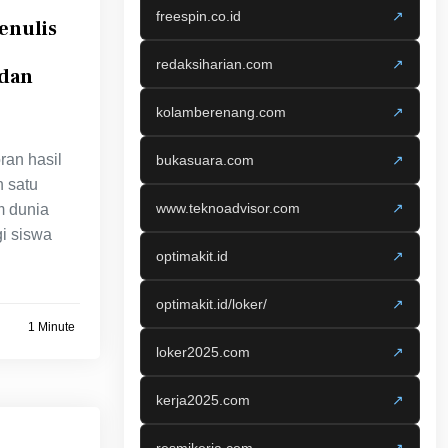
freespin.co.id
↗
enulis
redaksiharian.com
↗
 dan
kolamberenang.com
↗
ran hasil
bukasuara.com
↗
 satu
www.teknoadvisor.com
↗
m dunia
i siswa
optimakit.id
↗
optimakit.id/loker/
↗
1 Minute
loker2025.com
↗
kerja2025.com
↗