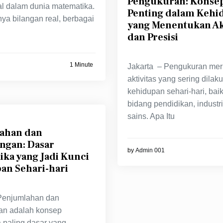
Pengukuran: Konse
l dalam dunia matematika.
Penting dalam Kehi
ya bilangan real, berbagai
yang Menentukan Ak
dan Presisi
1 Minute
Jakarta – Pengukuran me
aktivitas yang sering dila
kehidupan sehari-hari, bai
bidang pendidikan, industr
sains. Apa Itu
ahan dan
ngan: Dasar
by
Admin 001
ka yang Jadi Kunci
an Sehari-hari
Penjumlahan dan
an adalah konsep
 paling dasar yang