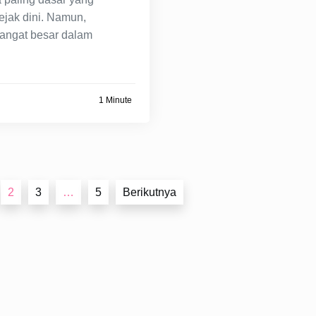
ejak dini. Namun,
angat besar dalam
1 Minute
2
3
…
5
Berikutnya
026
Kafe Ilmu
|
Theme Newspaper Eye
by Wp Theme Sp