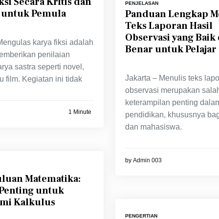
ksi Secara Kritis dan
PENJELASAN
 untuk Pemula
Panduan Lengkap M
Teks Laporan Hasil
Observasi yang Baik
Mengulas karya fiksi adalah
Benar untuk Pelajar
emberikan penilaian
rya sastra seperti novel,
Jakarta – Menulis teks lapo
u film. Kegiatan ini tidak
observasi merupakan salah
keterampilan penting dala
1 Minute
pendidikan, khususnya bag
dan mahasiswa.
by
Admin 003
luan Matematika:
 Penting untuk
i Kalkulus
PENGERTIAN