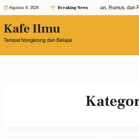
Skip
Breaking News
Eksponen dengan Pangkat 0: Pengertian, Rumus, dan Pen
Agustus 8, 2026
to
content
Kafe Ilmu
Tempat Nongkrong dan Belajar
Kategor