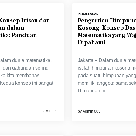
PENJELASAN
Konsep Irisan dan
Pengertian Himpun
n dalam
Kosong: Konsep Das
ika: Panduan
Matematika yang Waj
p
Dipahami
Dalam dunia matematika,
Jakarta – Dalam dunia mat
san dan gabungan sering
istilah himpunan kosong m
ika kita membahas
pada suatu himpunan yang
Kedua konsep ini sangat
memiliki anggota sama seka
Himpunan ini
2 Minute
by
Admin 003