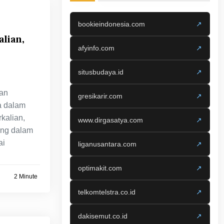
bookieindonesia.com
↗
lian,
afyinfo.com
↗
situsbudaya.id
↗
an
gresikarir.com
↗
a dalam
kalian,
www.dirgasatya.com
↗
ing dalam
ai
liganusantara.com
↗
optimakit.com
↗
2 Minute
telkomtelstra.co.id
↗
dakisemut.co.id
↗