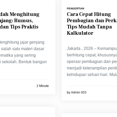
PENGERTIAN
dah Menghitung
Cara Cepat Hitung
njang: Rumus,
Pembagian dan Perka
dan Tips Praktis
Tips Mudah Tanpa
Kalkulator
Menghitung jajar genjang
Jakarta , 2026 – Kemampu
salah satu materi dasar
berhitung cepat, khususny
matika yang sering
operasi pembagian dan per
di sekolah. Bentuk bangun
menjadi keterampilan pent
kehidupan sehari-hari. Mul
2 Minute
by
Admin 003