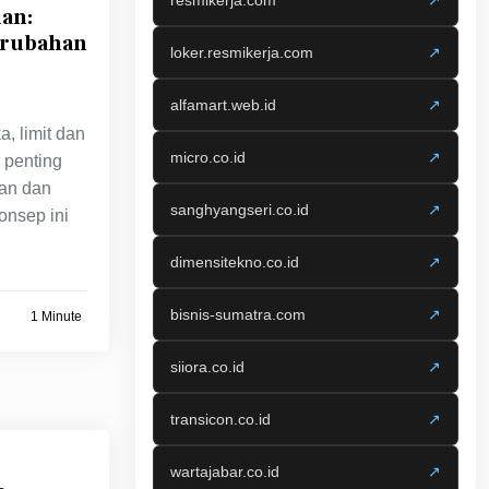
resmikerja.com
↗
an:
erubahan
loker.resmikerja.com
↗
alfamart.web.id
↗
, limit dan
micro.co.id
↗
 penting
an dan
sanghyangseri.co.id
↗
onsep ini
dimensitekno.co.id
↗
bisnis-sumatra.com
↗
1 Minute
siiora.co.id
↗
transicon.co.id
↗
wartajabar.co.id
↗