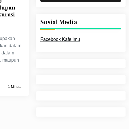
p
dupan
urasi
Sosial Media
rupakan
Facebook Kafeilmu
kukan dalam
k dalam
i, maupun
1 Minute