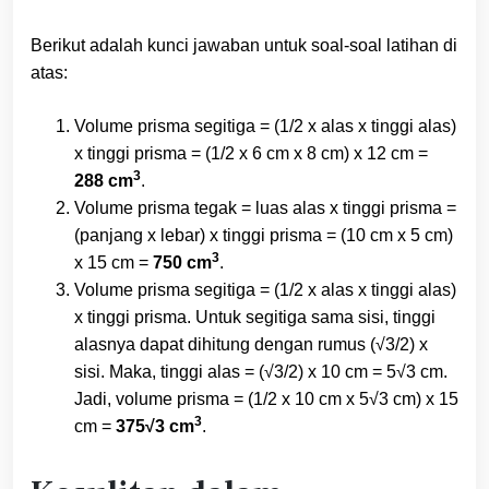
Berikut adalah kunci jawaban untuk soal-soal latihan di
atas:
Volume prisma segitiga = (1/2 x alas x tinggi alas)
x tinggi prisma = (1/2 x 6 cm x 8 cm) x 12 cm =
3
288 cm
.
Volume prisma tegak = luas alas x tinggi prisma =
(panjang x lebar) x tinggi prisma = (10 cm x 5 cm)
3
x 15 cm =
750 cm
.
Volume prisma segitiga = (1/2 x alas x tinggi alas)
x tinggi prisma. Untuk segitiga sama sisi, tinggi
alasnya dapat dihitung dengan rumus (√3/2) x
sisi. Maka, tinggi alas = (√3/2) x 10 cm = 5√3 cm.
Jadi, volume prisma = (1/2 x 10 cm x 5√3 cm) x 15
3
cm =
375√3 cm
.