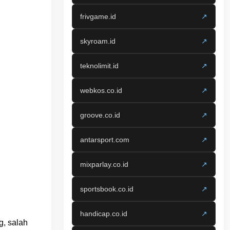
frivgame.id
↗
skyroam.id
↗
teknolimit.id
↗
webkos.co.id
↗
groove.co.id
↗
antarsport.com
↗
mixparlay.co.id
↗
sportsbook.co.id
↗
handicap.co.id
↗
, salah