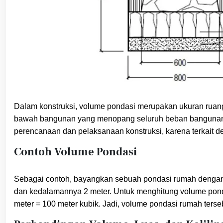
Dalam konstruksi, volume pondasi merupakan ukuran ruan
bawah bangunan yang menopang seluruh beban bangunan 
perencanaan dan pelaksanaan konstruksi, karena terkait d
Contoh Volume Pondasi
Sebagai contoh, bayangkan sebuah pondasi rumah dengan b
dan kedalamannya 2 meter. Untuk menghitung volume pondas
meter = 100 meter kubik. Jadi, volume pondasi rumah terse