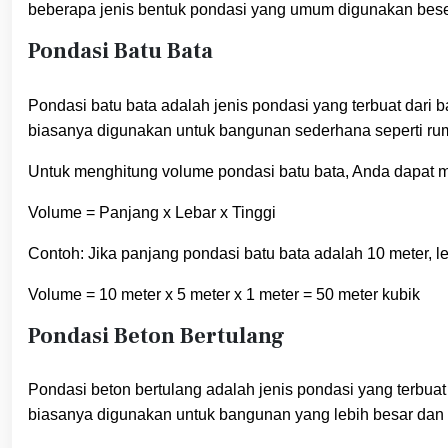
beberapa jenis bentuk pondasi yang umum digunakan bes
Pondasi Batu Bata
Pondasi batu bata adalah jenis pondasi yang terbuat dari b
biasanya digunakan untuk bangunan sederhana seperti rum
Untuk menghitung volume pondasi batu bata, Anda dapat 
Volume = Panjang x Lebar x Tinggi
Contoh: Jika panjang pondasi batu bata adalah 10 meter, l
Volume = 10 meter x 5 meter x 1 meter = 50 meter kubik
Pondasi Beton Bertulang
Pondasi beton bertulang adalah jenis pondasi yang terbuat
biasanya digunakan untuk bangunan yang lebih besar dan m