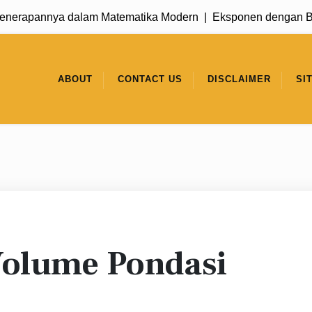
apannya dalam Matematika Modern |
Eksponen dengan Basis 1
ABOUT
CONTACT US
DISCLAIMER
SI
Volume Pondasi