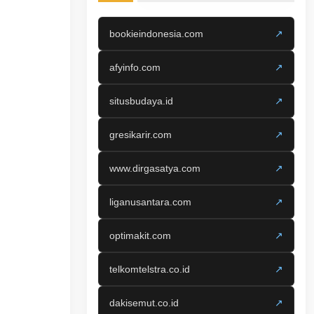
bookieindonesia.com
↗
afyinfo.com
↗
situsbudaya.id
↗
gresikarir.com
↗
www.dirgasatya.com
↗
liganusantara.com
↗
optimakit.com
↗
telkomtelstra.co.id
↗
dakisemut.co.id
↗