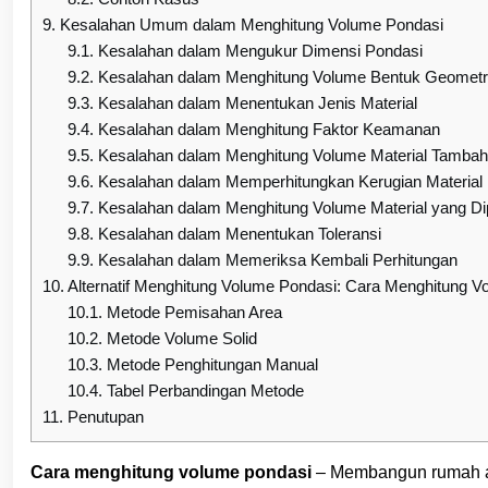
9.
Kesalahan Umum dalam Menghitung Volume Pondasi
9.1.
Kesalahan dalam Mengukur Dimensi Pondasi
9.2.
Kesalahan dalam Menghitung Volume Bentuk Geometr
9.3.
Kesalahan dalam Menentukan Jenis Material
9.4.
Kesalahan dalam Menghitung Faktor Keamanan
9.5.
Kesalahan dalam Menghitung Volume Material Tamba
9.6.
Kesalahan dalam Memperhitungkan Kerugian Material
9.7.
Kesalahan dalam Menghitung Volume Material yang Di
9.8.
Kesalahan dalam Menentukan Toleransi
9.9.
Kesalahan dalam Memeriksa Kembali Perhitungan
10.
Alternatif Menghitung Volume Pondasi: Cara Menghitung V
10.1.
Metode Pemisahan Area
10.2.
Metode Volume Solid
10.3.
Metode Penghitungan Manual
10.4.
Tabel Perbandingan Metode
11.
Penutupan
Cara menghitung volume pondasi
– Membangun rumah a