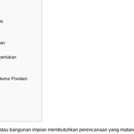
is
han
perlukan
olume Pondasi
tau bangunan impian membutuhkan perencanaan yang matang