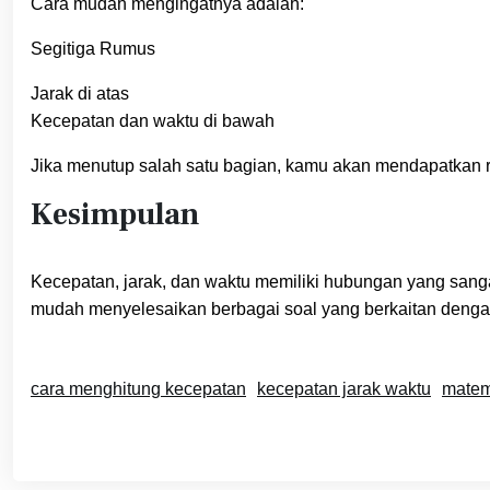
Cara mudah mengingatnya adalah:
Segitiga Rumus
Jarak di atas
Kecepatan dan waktu di bawah
Jika menutup salah satu bagian, kamu akan mendapatkan 
Kesimpulan
Kecepatan, jarak, dan waktu memiliki hubungan yang san
mudah menyelesaikan berbagai soal yang berkaitan denga
cara menghitung kecepatan
kecepatan jarak waktu
matem