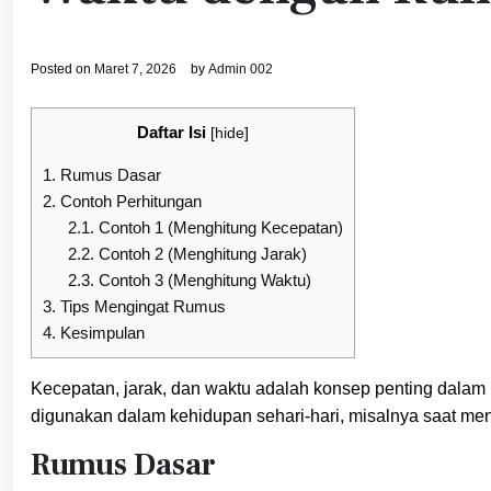
Posted on
Maret 7, 2026
by
Admin 002
Daftar Isi
[
hide
]
1.
Rumus Dasar
2.
Contoh Perhitungan
2.1.
Contoh 1 (Menghitung Kecepatan)
2.2.
Contoh 2 (Menghitung Jarak)
2.3.
Contoh 3 (Menghitung Waktu)
3.
Tips Mengingat Rumus
4.
Kesimpulan
Kecepatan, jarak, dan waktu adalah konsep penting dalam m
digunakan dalam kehidupan sehari-hari, misalnya saat men
Rumus Dasar