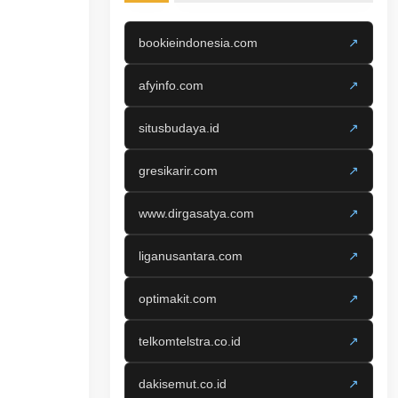
bookieindonesia.com
↗
afyinfo.com
↗
situsbudaya.id
↗
gresikarir.com
↗
www.dirgasatya.com
↗
liganusantara.com
↗
optimakit.com
↗
telkomtelstra.co.id
↗
dakisemut.co.id
↗