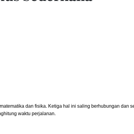
atematika dan fisika. Ketiga hal ini saling berhubungan dan s
ghitung waktu perjalanan.