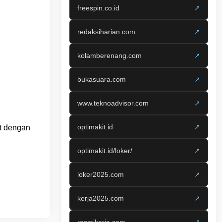
freespin.co.id
↗
redaksiharian.com
↗
kolamberenang.com
↗
bukasuara.com
↗
www.teknoadvisor.com
↗
optimakit.id
↗
t dengan
optimakit.id/loker/
↗
loker2025.com
↗
kerja2025.com
↗