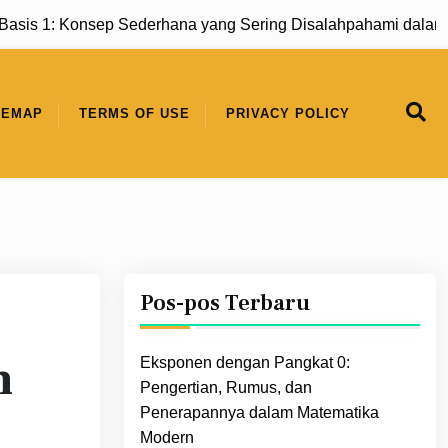
s 1: Konsep Sederhana yang Sering Disalahpahami dalam Ma
TEMAP
TERMS OF USE
PRIVACY POLICY
Pos-pos Terbaru
n
Eksponen dengan Pangkat 0:
Pengertian, Rumus, dan
Penerapannya dalam Matematika
Modern