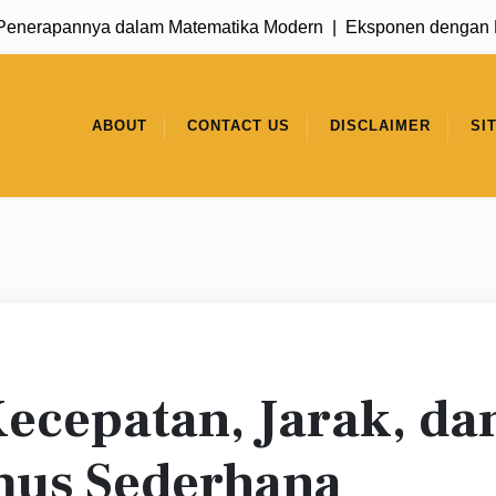
erapannya dalam Matematika Modern |
Eksponen dengan Basi
ABOUT
CONTACT US
DISCLAIMER
SI
ecepatan, Jarak, da
us Sederhana