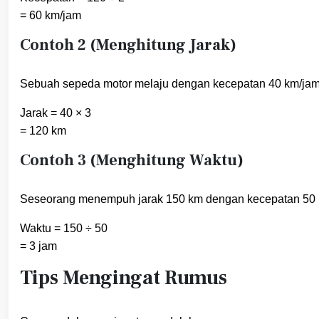
= 60 km/jam
Contoh 2 (Menghitung Jarak)
Sebuah sepeda motor melaju dengan kecepatan 40 km/jam
Jarak = 40 × 3
= 120 km
Contoh 3 (Menghitung Waktu)
Seseorang menempuh jarak 150 km dengan kecepatan 50 
Waktu = 150 ÷ 50
= 3 jam
Tips Mengingat Rumus