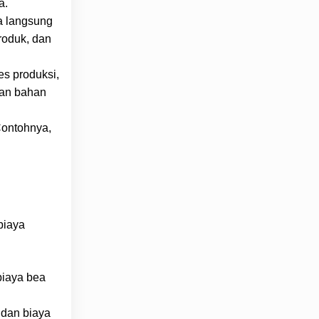
a.
a langsung
roduk, dan
s produksi,
dan bahan
Contohnya,
biaya
biaya bea
 dan biaya