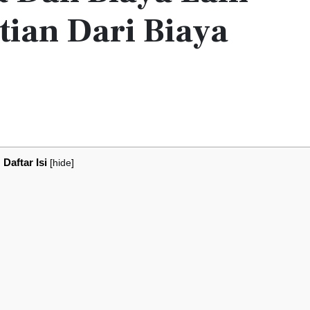
ian Dari Biaya
Daftar Isi
[
hide
]