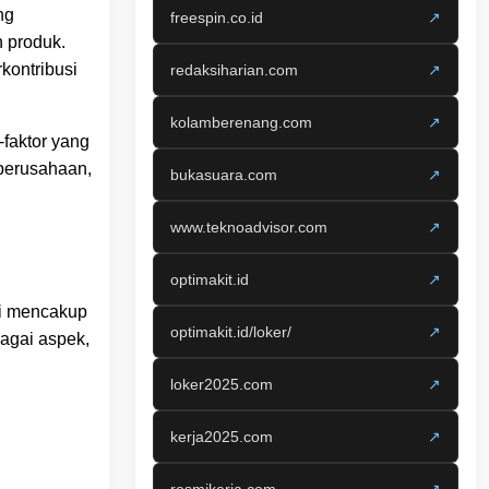
ng
freespin.co.id
↗
n produk.
kontribusi
redaksiharian.com
↗
kolamberenang.com
↗
-faktor yang
perusahaan,
bukasuara.com
↗
www.teknoadvisor.com
↗
optimakit.id
↗
ni mencakup
optimakit.id/loker/
↗
agai aspek,
loker2025.com
↗
kerja2025.com
↗