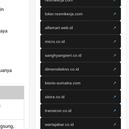
resmikerja.com
↗
in
loker.resmikerja.com
↗
alfamart.web.id
↗
iaya
micro.co.id
↗
sanghyangseri.co.id
↗
dimensitekno.co.id
↗
duanya
bisnis-sumatra.com
↗
siiora.co.id
↗
i
transicon.co.id
↗
wartajabar.co.id
↗
ngsung,