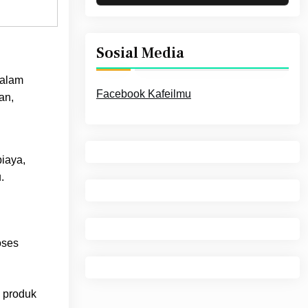
Sosial Media
dalam
Facebook Kafeilmu
an,
biaya,
.
oses
 produk