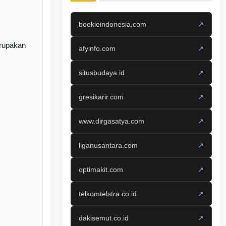
bookieindonesia.com
↗
erupakan
afyinfo.com
↗
situsbudaya.id
↗
gresikarir.com
↗
www.dirgasatya.com
↗
liganusantara.com
↗
optimakit.com
↗
telkomtelstra.co.id
↗
dakisemut.co.id
↗