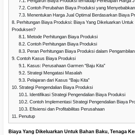
7.1.
Pengaruh Biaya Produksi terhadap Penetapan Harga J
7.2.
Contoh Perubahan Biaya Produksi yang Menyebabkan
7.3.
Menentukan Harga Jual Optimal Berdasarkan Biaya P
8.
Perhitungan Biaya Produksi: Biaya Yang Dikeluarkan Untuk
Produksen?
8.1.
Metode Perhitungan Biaya Produksi
8.2.
Contoh Perhitungan Biaya Produksi
8.3.
Peran Perhitungan Biaya Produksi dalam Pengambila
9.
Contoh Kasus Biaya Produksi
9.1.
Kasus: Perusahaan Garmen “Baju Kita”
9.2.
Strategi Mengatasi Masalah
9.3.
Pelajaran dari Kasus “Baju Kita”
10.
Strategi Pengendalian Biaya Produksi
10.1.
Identifikasi Strategi Pengendalian Biaya Produksi
10.2.
Contoh Implementasi Strategi Pengendalian Biaya Pr
10.3.
Efisiensi dan Profitabilitas Perusahaan
11.
Penutup
Biaya Yang Dikeluarkan Untuk Bahan Baku, Tenaga Ker