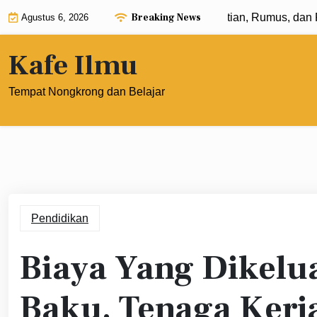
Skip
Breaking News
Eksponen dengan Pangkat 0: Pengertian, Rumus, dan Pene
Agustus 6, 2026
to
content
Kafe Ilmu
Tempat Nongkrong dan Belajar
Pendidikan
Biaya Yang Dikelu
Baku, Tenaga Kerj