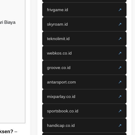
frivgame.id
↗
ri Biaya
skyroam.id
↗
teknolimit.id
↗
webkos.co.id
↗
groove.co.id
↗
antarsport.com
↗
mixparlay.co.id
↗
sportsbook.co.id
↗
handicap.co.id
↗
uksen?
–