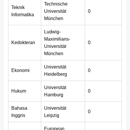
Technische
Teknik
Universität
0
Informatika
München
Ludwig-
Maximilians-
Kedokteran
0
Universität
München
Universität
Ekonomi
0
Heidelberg
Universität
Hukum
0
Hamburg
Bahasa
Universität
0
Inggris
Leipzig
European