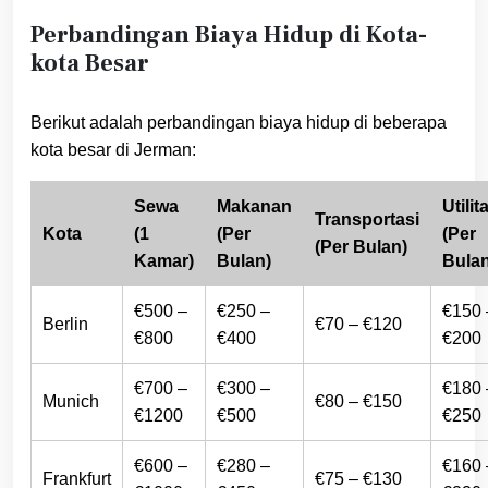
Perbandingan Biaya Hidup di Kota-
kota Besar
Berikut adalah perbandingan biaya hidup di beberapa
kota besar di Jerman:
Sewa
Makanan
Utilit
Transportasi
Kota
(1
(Per
(Per
(Per Bulan)
Kamar)
Bulan)
Bulan
€500 –
€250 –
€150 
Berlin
€70 – €120
€800
€400
€200
€700 –
€300 –
€180 
Munich
€80 – €150
€1200
€500
€250
€600 –
€280 –
€160 
Frankfurt
€75 – €130