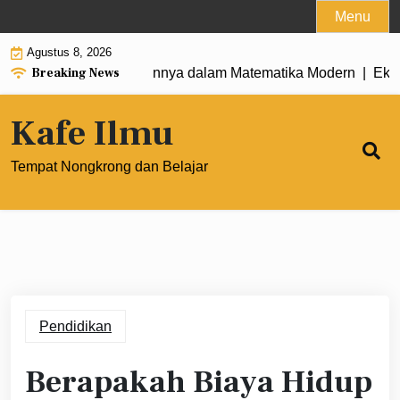
Skip
Menu
to
Agustus 8, 2026
content
Breaking News
us, dan Penerapannya dalam Matematika Modern |
Eksponen d
Kafe Ilmu
Tempat Nongkrong dan Belajar
Pendidikan
Berapakah Biaya Hidup