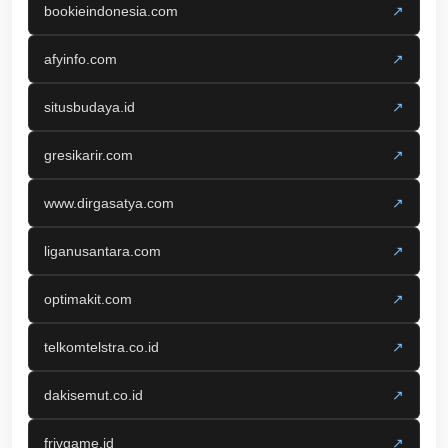
bookieindonesia.com
↗
afyinfo.com
↗
situsbudaya.id
↗
gresikarir.com
↗
www.dirgasatya.com
↗
liganusantara.com
↗
optimakit.com
↗
telkomtelstra.co.id
↗
dakisemut.co.id
↗
frivgame.id
↗