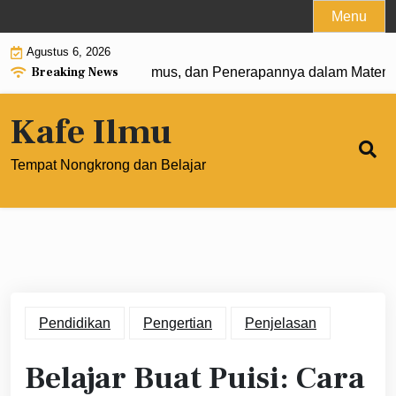
Skip
Menu
to
Agustus 6, 2026
content
Breaking News
at 0: Pengertian, Rumus, dan Penerapannya dalam Matemati
Kafe Ilmu
Tempat Nongkrong dan Belajar
Pendidikan
Pengertian
Penjelasan
Belajar Buat Puisi: Cara