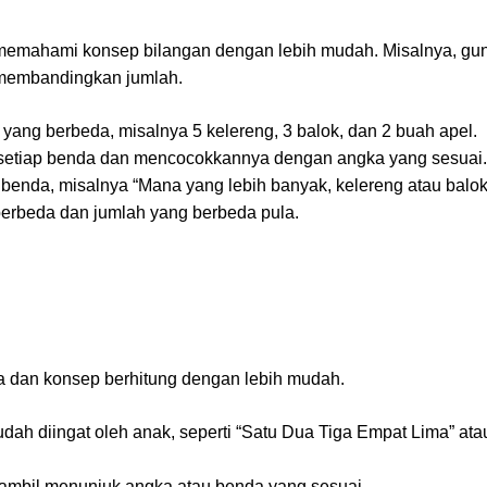
memahami konsep bilangan dengan lebih mudah. Misalnya, gu
 membandingkan jumlah.
ang berbeda, misalnya 5 kelereng, 3 balok, dan 2 buah apel.
 setiap benda dan mencocokkannya dengan angka yang sesuai.
enda, misalnya “Mana yang lebih banyak, kelereng atau balok
berbeda dan jumlah yang berbeda pula.
 dan konsep berhitung dengan lebih mudah.
dah diingat oleh anak, seperti “Satu Dua Tiga Empat Lima” atau 
ambil menunjuk angka atau benda yang sesuai.