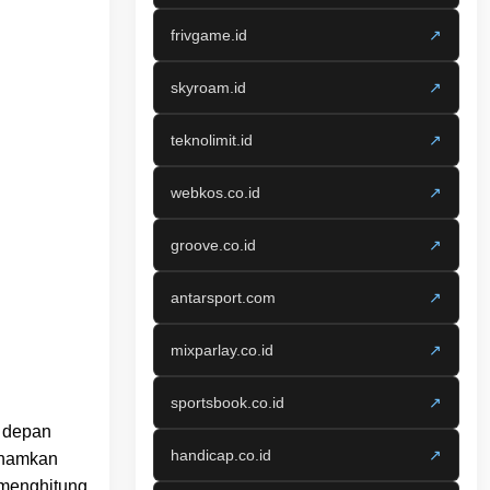
frivgame.id
↗
skyroam.id
↗
teknolimit.id
↗
webkos.co.id
↗
groove.co.id
↗
antarsport.com
↗
mixparlay.co.id
↗
sportsbook.co.id
↗
a depan
handicap.co.id
↗
anamkan
 menghitung