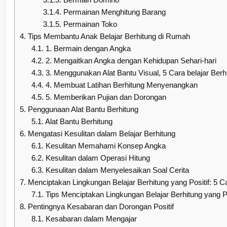
3.1.4.
Permainan Menghitung Barang
3.1.5.
Permainan Toko
4.
Tips Membantu Anak Belajar Berhitung di Rumah
4.1.
1. Bermain dengan Angka
4.2.
2. Mengaitkan Angka dengan Kehidupan Sehari-hari
4.3.
3. Menggunakan Alat Bantu Visual, 5 Cara belajar Ber
4.4.
4. Membuat Latihan Berhitung Menyenangkan
4.5.
5. Memberikan Pujian dan Dorongan
5.
Penggunaan Alat Bantu Berhitung
5.1.
Alat Bantu Berhitung
6.
Mengatasi Kesulitan dalam Belajar Berhitung
6.1.
Kesulitan Memahami Konsep Angka
6.2.
Kesulitan dalam Operasi Hitung
6.3.
Kesulitan dalam Menyelesaikan Soal Cerita
7.
Menciptakan Lingkungan Belajar Berhitung yang Positif: 5 
7.1.
Tips Menciptakan Lingkungan Belajar Berhitung yang Po
8.
Pentingnya Kesabaran dan Dorongan Positif
8.1.
Kesabaran dalam Mengajar