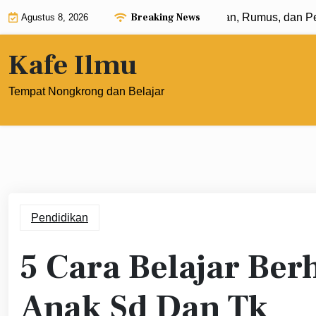
Skip
Breaking News
Eksponen dengan Pangkat 0: Pengertian, Rumus, dan Pener
Agustus 8, 2026
to
content
Kafe Ilmu
Tempat Nongkrong dan Belajar
Pendidikan
5 Cara Belajar Ber
Anak Sd Dan Tk