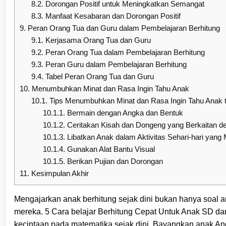
8.2.
Dorongan Positif untuk Meningkatkan Semangat
8.3.
Manfaat Kesabaran dan Dorongan Positif
9.
Peran Orang Tua dan Guru dalam Pembelajaran Berhitung
9.1.
Kerjasama Orang Tua dan Guru
9.2.
Peran Orang Tua dalam Pembelajaran Berhitung
9.3.
Peran Guru dalam Pembelajaran Berhitung
9.4.
Tabel Peran Orang Tua dan Guru
10.
Menumbuhkan Minat dan Rasa Ingin Tahu Anak
10.1.
Tips Menumbuhkan Minat dan Rasa Ingin Tahu Anak t
10.1.1.
Bermain dengan Angka dan Bentuk
10.1.2.
Ceritakan Kisah dan Dongeng yang Berkaitan d
10.1.3.
Libatkan Anak dalam Aktivitas Sehari-hari yang
10.1.4.
Gunakan Alat Bantu Visual
10.1.5.
Berikan Pujian dan Dorongan
11.
Kesimpulan Akhir
Mengajarkan anak berhitung sejak dini bukan hanya soal 
mereka. 5 Cara belajar Berhitung Cepat Untuk Anak SD d
kecintaan pada matematika sejak dini. Bayangkan anak A