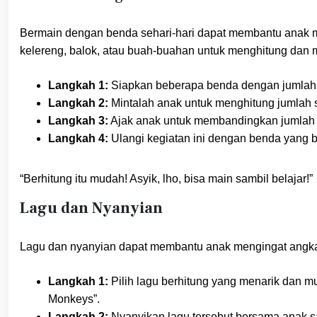
Bermain dengan benda sehari-hari dapat membantu anak 
kelereng, balok, atau buah-buahan untuk menghitung dan
Langkah 1:
Siapkan beberapa benda dengan jumlah y
Langkah 2:
Mintalah anak untuk menghitung jumlah
Langkah 3:
Ajak anak untuk membandingkan jumlah b
Langkah 4:
Ulangi kegiatan ini dengan benda yang 
“Berhitung itu mudah! Asyik, lho, bisa main sambil belajar!”
Lagu dan Nyanyian
Lagu dan nyanyian dapat membantu anak mengingat angka
Langkah 1:
Pilih lagu berhitung yang menarik dan mu
Monkeys”.
Langkah 2:
Nyanyikan lagu tersebut bersama anak s