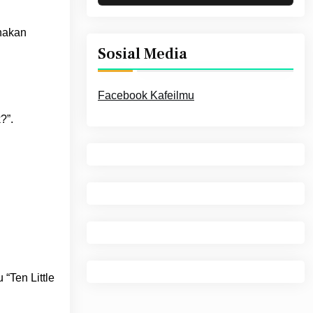
nakan
Sosial Media
Facebook Kafeilmu
?”.
“Ten Little