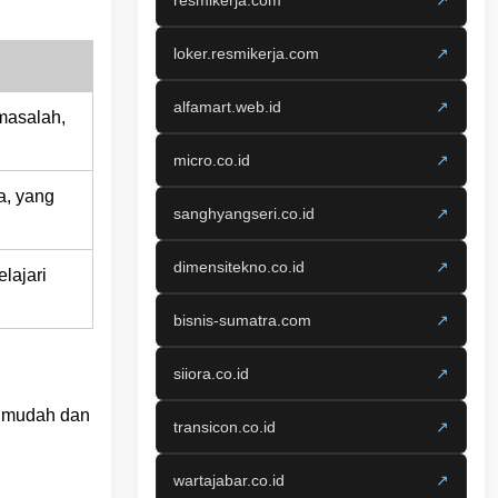
resmikerja.com
↗
loker.resmikerja.com
↗
alfamart.web.id
↗
masalah,
micro.co.id
↗
a, yang
sanghyangseri.co.id
↗
dimensitekno.co.id
↗
lajari
bisnis-sumatra.com
↗
siiora.co.id
↗
n mudah dan
transicon.co.id
↗
wartajabar.co.id
↗