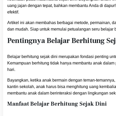
uang jajan dengan tepat, bahkan membantu Anda di dapur
efektif.
Artikel ini akan membahas berbagai metode, permainan, da
dan mudah. Siap untuk memulai petualangan seru belajar b
Pentingnya Belajar Berhitung Sej
Belajar berhitung sejak dini merupakan fondasi penting u
Kemampuan berhitung tidak hanya membantu anak dalam pe
hari.
Bayangkan, ketika anak bermain dengan teman-temannya, m
kantin sekolah, anak harus bisa menghitung uang kembal
membantu anak dalam berinteraksi dengan lingkungan seki
Manfaat Belajar Berhitung Sejak Dini