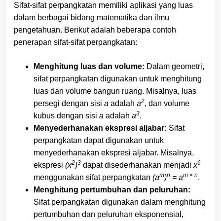
Sifat-sifat perpangkatan memiliki aplikasi yang luas
dalam berbagai bidang matematika dan ilmu
pengetahuan. Berikut adalah beberapa contoh
penerapan sifat-sifat perpangkatan:
Menghitung luas dan volume:
Dalam geometri,
sifat perpangkatan digunakan untuk menghitung
luas dan volume bangun ruang. Misalnya, luas
2
persegi dengan sisi
a
adalah
a
, dan volume
3
kubus dengan sisi
a
adalah
a
.
Menyederhanakan ekspresi aljabar:
Sifat
perpangkatan dapat digunakan untuk
menyederhanakan ekspresi aljabar. Misalnya,
2
3
6
ekspresi
(x
)
dapat disederhanakan menjadi
x
m
n
m × n
menggunakan sifat perpangkatan
(a
)
= a
.
Menghitung pertumbuhan dan peluruhan:
Sifat perpangkatan digunakan dalam menghitung
pertumbuhan dan peluruhan eksponensial,