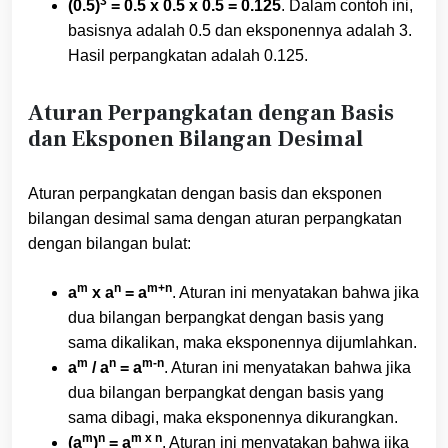
3
(0.5)
= 0.5 x 0.5 x 0.5 = 0.125
. Dalam contoh ini,
basisnya adalah 0.5 dan eksponennya adalah 3.
Hasil perpangkatan adalah 0.125.
Aturan Perpangkatan dengan Basis
dan Eksponen Bilangan Desimal
Aturan perpangkatan dengan basis dan eksponen
bilangan desimal sama dengan aturan perpangkatan
dengan bilangan bulat:
m
n
m+n
a
x a
= a
. Aturan ini menyatakan bahwa jika
dua bilangan berpangkat dengan basis yang
sama dikalikan, maka eksponennya dijumlahkan.
m
n
m-n
a
/ a
= a
. Aturan ini menyatakan bahwa jika
dua bilangan berpangkat dengan basis yang
sama dibagi, maka eksponennya dikurangkan.
m
n
m x n
(a
)
= a
. Aturan ini menyatakan bahwa jika