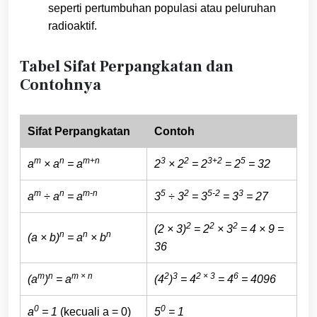
seperti pertumbuhan populasi atau peluruhan
radioaktif.
Tabel Sifat Perpangkatan dan
Contohnya
Sifat Perpangkatan
Contoh
m
n
m+n
3
2
3+2
5
a
× a
= a
2
× 2
= 2
= 2
= 32
m
n
m-n
5
2
5-2
3
a
÷ a
= a
3
÷ 3
= 3
= 3
= 27
2
2
2
(2 × 3)
= 2
× 3
= 4 × 9 =
n
n
n
(a × b)
= a
× b
36
m
n
m × n
2
3
2 × 3
6
(a
)
= a
(4
)
= 4
= 4
= 4096
0
0
a
= 1
(kecuali a = 0)
5
= 1