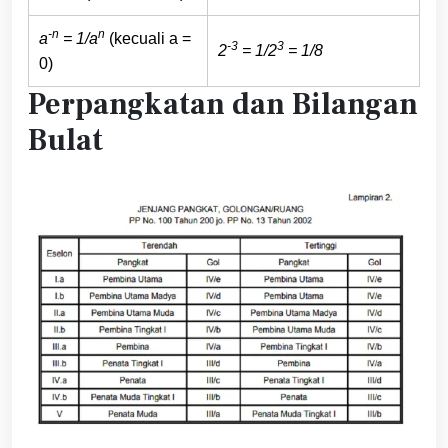
-n
n
a
= 1/a
(kecuali a =
-3
3
2
= 1/2
= 1/8
0)
Perpangkatan dan Bilangan
Bulat