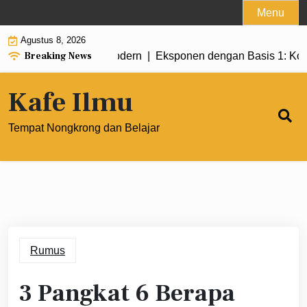
Skip
Menu
to
Agustus 8, 2026
content
Breaking News
am Matematika Modern |
Eksponen dengan Basis 1: Konsep Se
Kafe Ilmu
Tempat Nongkrong dan Belajar
Rumus
3 Pangkat 6 Berapa