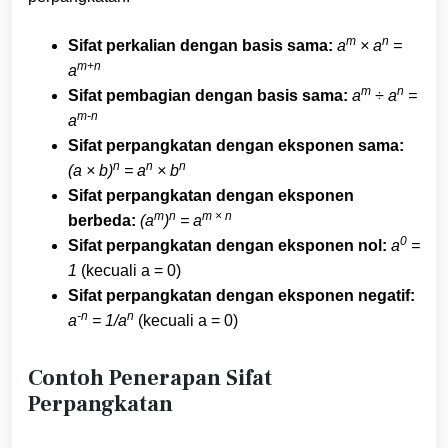
m
n
Sifat perkalian dengan basis sama:
a
× a
=
m+n
a
m
n
Sifat pembagian dengan basis sama:
a
÷ a
=
m-n
a
Sifat perpangkatan dengan eksponen sama:
n
n
n
(a × b)
= a
× b
Sifat perpangkatan dengan eksponen
m
n
m × n
berbeda:
(a
)
= a
0
Sifat perpangkatan dengan eksponen nol:
a
=
1
(kecuali a = 0)
Sifat perpangkatan dengan eksponen negatif:
-n
n
a
= 1/a
(kecuali a = 0)
Contoh Penerapan Sifat
Perpangkatan