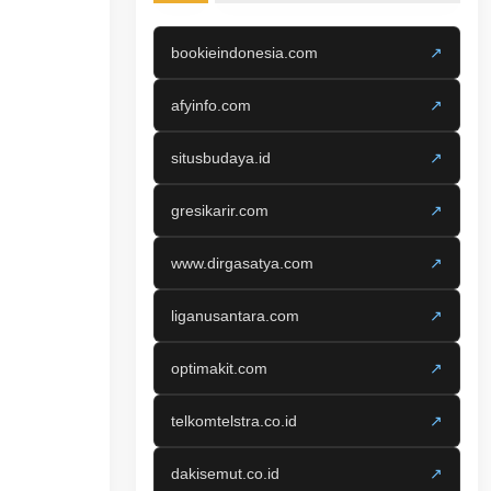
bookieindonesia.com
↗
afyinfo.com
↗
situsbudaya.id
↗
gresikarir.com
↗
www.dirgasatya.com
↗
liganusantara.com
↗
optimakit.com
↗
telkomtelstra.co.id
↗
dakisemut.co.id
↗