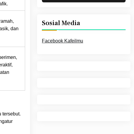
fik.
ramah,
Sosial Media
asik, dan
Facebook Kafeilmu
perimen,
raktif,
iatan
 tersebut.
ngatur