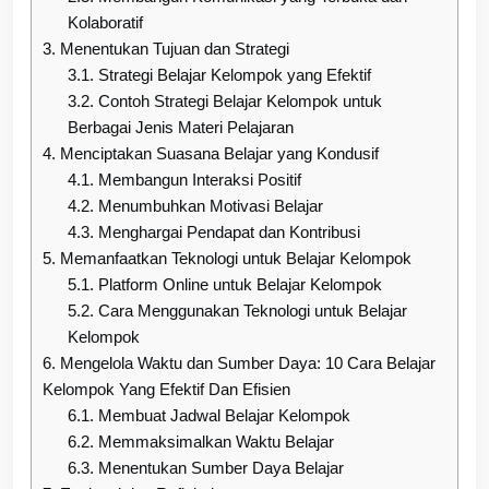
Kolaboratif
3.
Menentukan Tujuan dan Strategi
3.1.
Strategi Belajar Kelompok yang Efektif
3.2.
Contoh Strategi Belajar Kelompok untuk
Berbagai Jenis Materi Pelajaran
4.
Menciptakan Suasana Belajar yang Kondusif
4.1.
Membangun Interaksi Positif
4.2.
Menumbuhkan Motivasi Belajar
4.3.
Menghargai Pendapat dan Kontribusi
5.
Memanfaatkan Teknologi untuk Belajar Kelompok
5.1.
Platform Online untuk Belajar Kelompok
5.2.
Cara Menggunakan Teknologi untuk Belajar
Kelompok
6.
Mengelola Waktu dan Sumber Daya: 10 Cara Belajar
Kelompok Yang Efektif Dan Efisien
6.1.
Membuat Jadwal Belajar Kelompok
6.2.
Memmaksimalkan Waktu Belajar
6.3.
Menentukan Sumber Daya Belajar