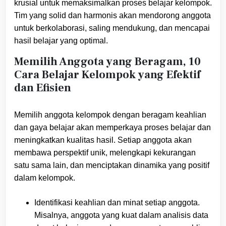
krusial untuk memaksimalkan proses belajar kelompok.
Tim yang solid dan harmonis akan mendorong anggota
untuk berkolaborasi, saling mendukung, dan mencapai
hasil belajar yang optimal.
Memilih Anggota yang Beragam, 10
Cara Belajar Kelompok yang Efektif
dan Efisien
Memilih anggota kelompok dengan beragam keahlian
dan gaya belajar akan memperkaya proses belajar dan
meningkatkan kualitas hasil. Setiap anggota akan
membawa perspektif unik, melengkapi kekurangan
satu sama lain, dan menciptakan dinamika yang positif
dalam kelompok.
Identifikasi keahlian dan minat setiap anggota.
Misalnya, anggota yang kuat dalam analisis data