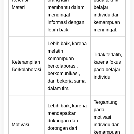
Materi
membantu dalam
belajar
mengingat
individu dan
informasi dengan
kemampuan
lebih baik.
mengingat.
Lebih baik, karena
melatih
Tidak terlatih,
kemampuan
Keterampilan
karena fokus
berkolaborasi,
Berkolaborasi
pada belajar
berkomunikasi,
individu.
dan bekerja sama
dalam tim.
Tergantung
Lebih baik, karena
pada
mendapatkan
motivasi
dukungan dan
Motivasi
individu dan
dorongan dari
kemampuan