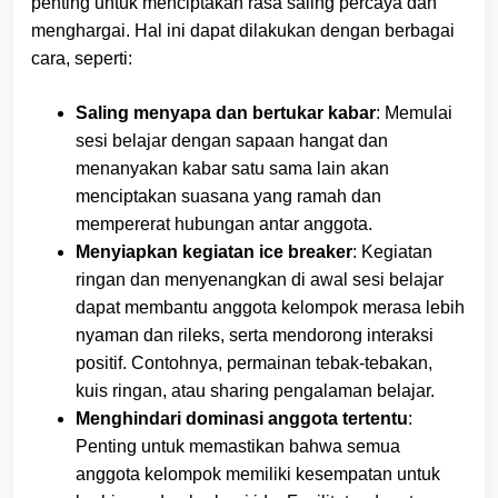
penting untuk menciptakan rasa saling percaya dan
menghargai. Hal ini dapat dilakukan dengan berbagai
cara, seperti:
Saling menyapa dan bertukar kabar
: Memulai
sesi belajar dengan sapaan hangat dan
menanyakan kabar satu sama lain akan
menciptakan suasana yang ramah dan
mempererat hubungan antar anggota.
Menyiapkan kegiatan ice breaker
: Kegiatan
ringan dan menyenangkan di awal sesi belajar
dapat membantu anggota kelompok merasa lebih
nyaman dan rileks, serta mendorong interaksi
positif. Contohnya, permainan tebak-tebakan,
kuis ringan, atau sharing pengalaman belajar.
Menghindari dominasi anggota tertentu
:
Penting untuk memastikan bahwa semua
anggota kelompok memiliki kesempatan untuk