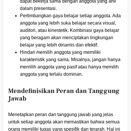
dapat bekerja sama dengan anggota yang ahli
dalam presentasi.
Pertimbangkan gaya belajar setiap anggota. Ada
anggota yang lebih suka belajar secara visual,
auditori, atau kinestetik. Kombinasi gaya belajar
yang beragam akan menciptakan lingkungan
belajar yang lebih dinamis dan efektif.
Hindari memilih anggota yang memiliki
karakteristik yang sama. Misalnya, jangan hanya
memilih anggota yang pasif atau hanya memilih
anggota yang terlalu dominan.
Mendefinisikan Peran dan Tanggung
Jawab
Menetapkan peran dan tanggung jawab yang jelas
untuk setiap anggota akan memastikan bahwa semua
orang memiliki tugas yang spesifik dan terarah. Hal ini