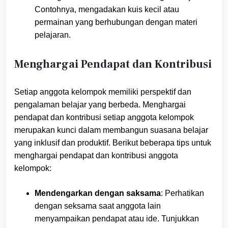
Contohnya, mengadakan kuis kecil atau
permainan yang berhubungan dengan materi
pelajaran.
Menghargai Pendapat dan Kontribusi
Setiap anggota kelompok memiliki perspektif dan
pengalaman belajar yang berbeda. Menghargai
pendapat dan kontribusi setiap anggota kelompok
merupakan kunci dalam membangun suasana belajar
yang inklusif dan produktif. Berikut beberapa tips untuk
menghargai pendapat dan kontribusi anggota
kelompok:
Mendengarkan dengan saksama
: Perhatikan
dengan seksama saat anggota lain
menyampaikan pendapat atau ide. Tunjukkan