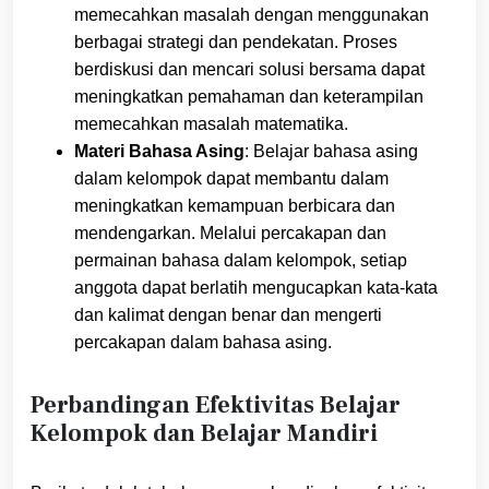
memecahkan masalah dengan menggunakan
berbagai strategi dan pendekatan. Proses
berdiskusi dan mencari solusi bersama dapat
meningkatkan pemahaman dan keterampilan
memecahkan masalah matematika.
Materi Bahasa Asing
: Belajar bahasa asing
dalam kelompok dapat membantu dalam
meningkatkan kemampuan berbicara dan
mendengarkan. Melalui percakapan dan
permainan bahasa dalam kelompok, setiap
anggota dapat berlatih mengucapkan kata-kata
dan kalimat dengan benar dan mengerti
percakapan dalam bahasa asing.
Perbandingan Efektivitas Belajar
Kelompok dan Belajar Mandiri