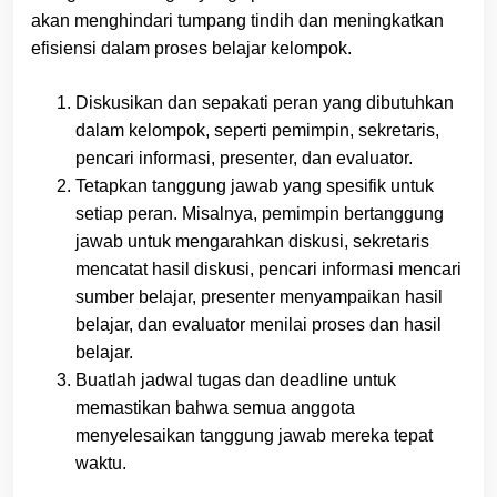
akan menghindari tumpang tindih dan meningkatkan
efisiensi dalam proses belajar kelompok.
Diskusikan dan sepakati peran yang dibutuhkan
dalam kelompok, seperti pemimpin, sekretaris,
pencari informasi, presenter, dan evaluator.
Tetapkan tanggung jawab yang spesifik untuk
setiap peran. Misalnya, pemimpin bertanggung
jawab untuk mengarahkan diskusi, sekretaris
mencatat hasil diskusi, pencari informasi mencari
sumber belajar, presenter menyampaikan hasil
belajar, dan evaluator menilai proses dan hasil
belajar.
Buatlah jadwal tugas dan deadline untuk
memastikan bahwa semua anggota
menyelesaikan tanggung jawab mereka tepat
waktu.