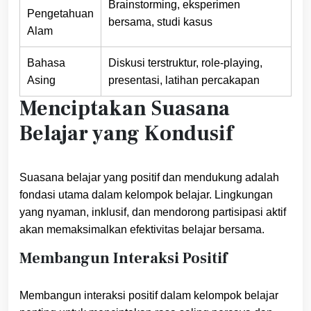
Brainstorming, eksperimen
Pengetahuan
bersama, studi kasus
Alam
Bahasa
Diskusi terstruktur, role-playing,
Asing
presentasi, latihan percakapan
Menciptakan Suasana
Belajar yang Kondusif
Suasana belajar yang positif dan mendukung adalah
fondasi utama dalam kelompok belajar. Lingkungan
yang nyaman, inklusif, dan mendorong partisipasi aktif
akan memaksimalkan efektivitas belajar bersama.
Membangun Interaksi Positif
Membangun interaksi positif dalam kelompok belajar