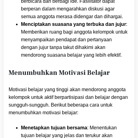
berbicara dan berbagi ide. Fasilitator dapat
berperan dalam mengarahkan diskusi agar
semua anggota merasa didengar dan dihargai.
Menciptakan suasana yang terbuka dan jujur
:
Memberikan ruang bagi anggota kelompok untuk
menyampaikan pendapat dan pertanyaan
dengan jujur tanpa takut dihakimi akan
mendorong suasana belajar yang lebih efektif.
Menumbuhkan Motivasi Belajar
Motivasi belajar yang tinggi akan mendorong anggota
kelompok untuk aktif berpartisipasi dan belajar dengan
sungguh-sungguh. Berikut beberapa cara untuk
menumbuhkan motivasi belajar:
Menetapkan tujuan bersama
: Menentukan
tujuan belajar yang jelas dan terukur akan