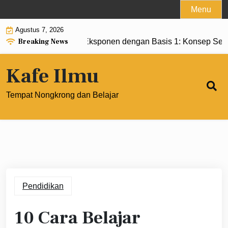
Skip
Menu
to
Agustus 7, 2026
content
Breaking News
Eksponen dengan Basis 1: Konsep Sederhana
Kafe Ilmu
Tempat Nongkrong dan Belajar
Pendidikan
10 Cara Belajar