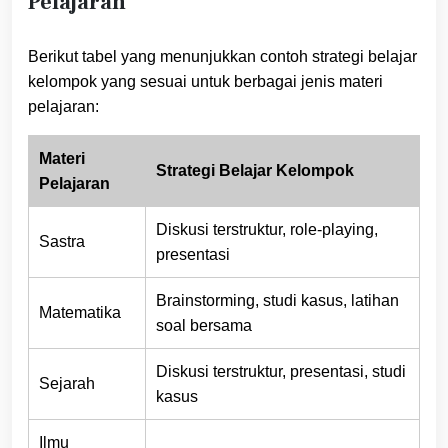
Pelajaran
Berikut tabel yang menunjukkan contoh strategi belajar
kelompok yang sesuai untuk berbagai jenis materi
pelajaran:
Materi
Strategi Belajar Kelompok
Pelajaran
Diskusi terstruktur, role-playing,
Sastra
presentasi
Brainstorming, studi kasus, latihan
Matematika
soal bersama
Diskusi terstruktur, presentasi, studi
Sejarah
kasus
Ilmu