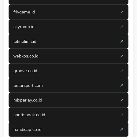
frivgame.id
↗
skyroam.id
↗
teknolimit.id
↗
webkos.co.id
↗
groove.co.id
↗
antarsport.com
↗
mixparlay.co.id
↗
sportsbook.co.id
↗
handicap.co.id
↗