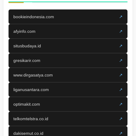
bookieindonesia.com
↗
afyinfo.com
↗
situsbudaya.id
↗
gresikarir.com
↗
www.dirgasatya.com
↗
liganusantara.com
↗
optimakit.com
↗
telkomtelstra.co.id
↗
dakisemut.co.id
↗