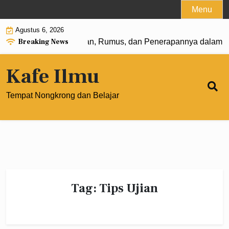
Skip
Menu
to
Agustus 6, 2026
content
Breaking News
n Pangkat 0: Pengertian, Rumus, dan Penerapannya dalam M
Kafe Ilmu
Tempat Nongkrong dan Belajar
Tag:
Tips Ujian