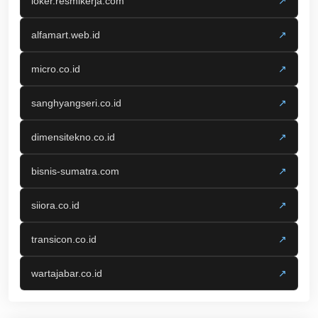
loker.resmikerja.com
↗
alfamart.web.id
↗
micro.co.id
↗
sanghyangseri.co.id
↗
dimensitekno.co.id
↗
bisnis-sumatra.com
↗
siiora.co.id
↗
transicon.co.id
↗
wartajabar.co.id
↗