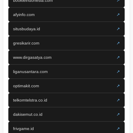
bookieindonesia.com
↗
afyinfo.com
↗
situsbudaya.id
↗
gresikarir.com
↗
www.dirgasatya.com
↗
liganusantara.com
↗
optimakit.com
↗
telkomtelstra.co.id
↗
dakisemut.co.id
↗
frivgame.id
↗