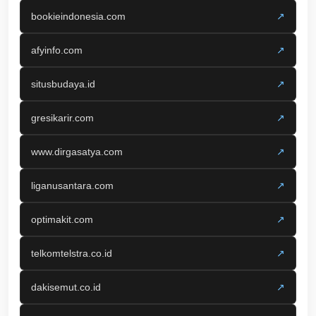
bookieindonesia.com
↗
afyinfo.com
↗
situsbudaya.id
↗
gresikarir.com
↗
www.dirgasatya.com
↗
liganusantara.com
↗
optimakit.com
↗
telkomtelstra.co.id
↗
dakisemut.co.id
↗