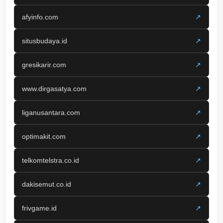
afyinfo.com
↗
situsbudaya.id
↗
gresikarir.com
↗
www.dirgasatya.com
↗
liganusantara.com
↗
optimakit.com
↗
telkomtelstra.co.id
↗
dakisemut.co.id
↗
frivgame.id
↗