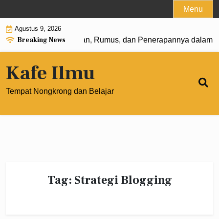
Skip
Menu
to
Agustus 9, 2026
content
Breaking News
n Pangkat 0: Pengertian, Rumus, dan Penerapannya dalam M
Kafe Ilmu
Tempat Nongkrong dan Belajar
Tag:
Strategi Blogging