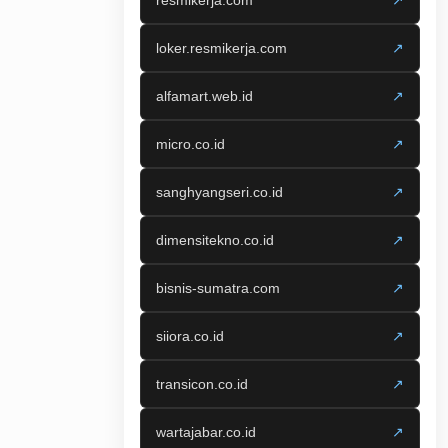
resmikerja.com
↗
loker.resmikerja.com
↗
alfamart.web.id
↗
micro.co.id
↗
sanghyangseri.co.id
↗
dimensitekno.co.id
↗
bisnis-sumatra.com
↗
siiora.co.id
↗
transicon.co.id
↗
wartajabar.co.id
↗