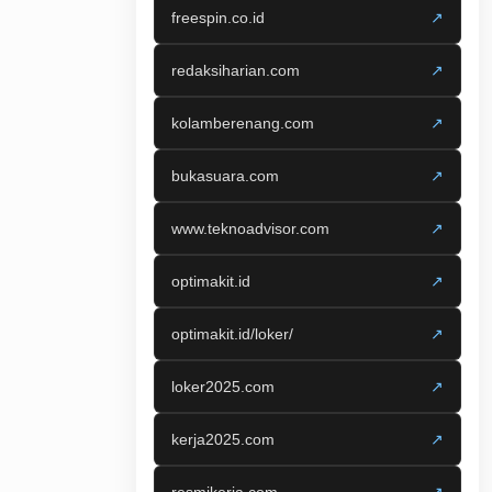
freespin.co.id
↗
redaksiharian.com
↗
kolamberenang.com
↗
bukasuara.com
↗
www.teknoadvisor.com
↗
optimakit.id
↗
optimakit.id/loker/
↗
loker2025.com
↗
kerja2025.com
↗