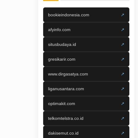
bookieindonesia.com
↗
afyinfo.com
↗
situsbudaya.id
↗
gresikarir.com
↗
www.dirgasatya.com
↗
liganusantara.com
↗
optimakit.com
↗
telkomtelstra.co.id
↗
dakisemut.co.id
↗