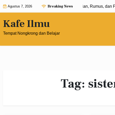
Skip
Breaking News
Eksponen dengan Pangkat 0: Pengertian, Rumus, dan Pe
Agustus 7, 2026
to
content
Kafe Ilmu
Tempat Nongkrong dan Belajar
Tag:
sist