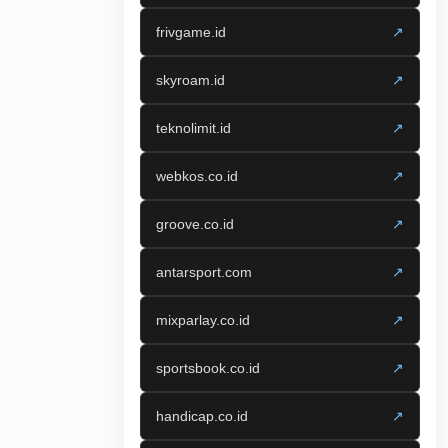
frivgame.id
↗
skyroam.id
↗
teknolimit.id
↗
webkos.co.id
↗
groove.co.id
↗
antarsport.com
↗
mixparlay.co.id
↗
sportsbook.co.id
↗
handicap.co.id
↗