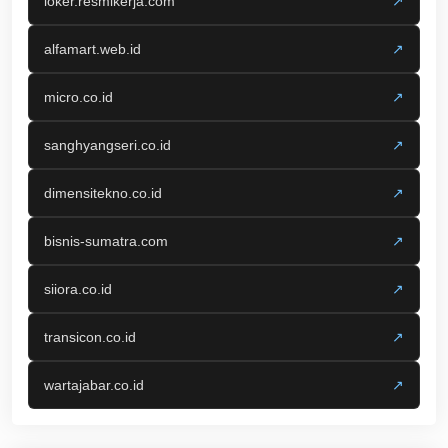
loker.resmikerja.com
↗
alfamart.web.id
↗
micro.co.id
↗
sanghyangseri.co.id
↗
dimensitekno.co.id
↗
bisnis-sumatra.com
↗
siiora.co.id
↗
transicon.co.id
↗
wartajabar.co.id
↗