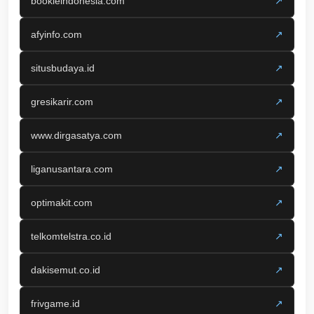
bookieindonesia.com
↗
afyinfo.com
↗
situsbudaya.id
↗
gresikarir.com
↗
www.dirgasatya.com
↗
liganusantara.com
↗
optimakit.com
↗
telkomtelstra.co.id
↗
dakisemut.co.id
↗
frivgame.id
↗