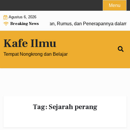
Skip
Menu
to
Agustus 6, 2026
content
Breaking News
n Pangkat 0: Pengertian, Rumus, dan Penerapannya dalam M
Kafe Ilmu
Tempat Nongkrong dan Belajar
Tag:
Sejarah perang