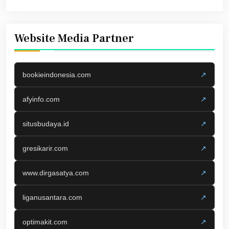
Website Media Partner
bookieindonesia.com
↗
afyinfo.com
↗
situsbudaya.id
↗
gresikarir.com
↗
www.dirgasatya.com
↗
liganusantara.com
↗
optimakit.com
↗