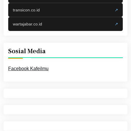
transicon.co.id
↗
wartajabar.co.id
↗
Sosial Media
Facebook Kafeilmu