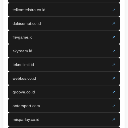
telkomtelstra.co.id
↗
dakisemut.co.id
↗
frivgame.id
↗
skyroam.id
↗
teknolimit.id
↗
webkos.co.id
↗
groove.co.id
↗
antarsport.com
↗
mixparlay.co.id
↗