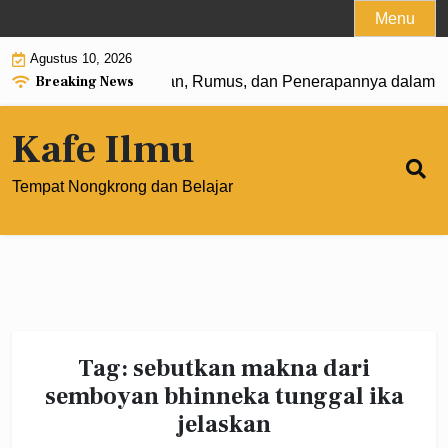
Skip
Menu
to
Agustus 10, 2026
content
Breaking News
 Pangkat 0: Pengertian, Rumus, dan Penerapannya dalam M
Kafe Ilmu
Tempat Nongkrong dan Belajar
Tag:
sebutkan makna dari
semboyan bhinneka tunggal ika
jelaskan