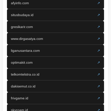
afyinfo.com
↗
situsbudaya.id
↗
gresikarir.com
↗
www.dirgasatya.com
↗
liganusantara.com
↗
optimakit.com
↗
telkomtelstra.co.id
↗
dakisemut.co.id
↗
frivgame.id
↗
skyroam.id
↗