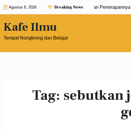
Skip
Breaking News
engan Pangkat 0: Pengertian, Rumus, dan Penerapannya da
Agustus 8, 2026
to
content
Kafe Ilmu
Tempat Nongkrong dan Belajar
Tag:
sebutkan 
g