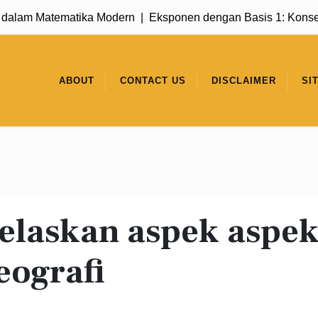
lam Matematika Modern |
Eksponen dengan Basis 1: Konsep S
ABOUT
CONTACT US
DISCLAIMER
SI
jelaskan aspek aspe
eografi