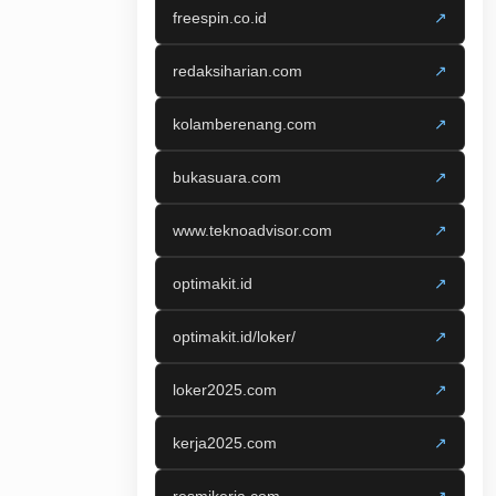
freespin.co.id
↗
redaksiharian.com
↗
kolamberenang.com
↗
bukasuara.com
↗
www.teknoadvisor.com
↗
optimakit.id
↗
optimakit.id/loker/
↗
loker2025.com
↗
kerja2025.com
↗