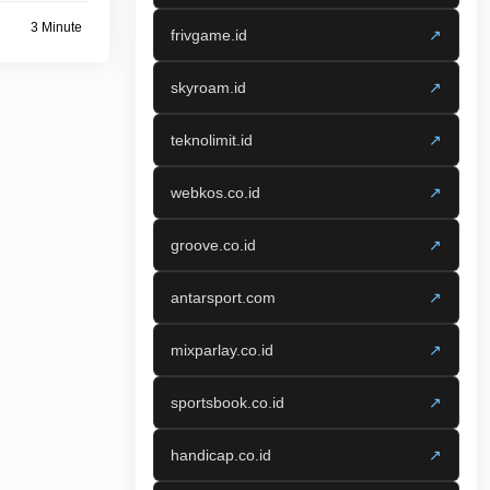
3 Minute
frivgame.id
↗
skyroam.id
↗
teknolimit.id
↗
webkos.co.id
↗
groove.co.id
↗
antarsport.com
↗
mixparlay.co.id
↗
sportsbook.co.id
↗
handicap.co.id
↗