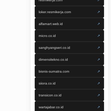
resmikerja.com
↗
loker.resmikerja.com
↗
alfamart.web.id
↗
micro.co.id
↗
sanghyangseri.co.id
↗
dimensitekno.co.id
↗
bisnis-sumatra.com
↗
siiora.co.id
↗
transicon.co.id
↗
wartajabar.co.id
↗