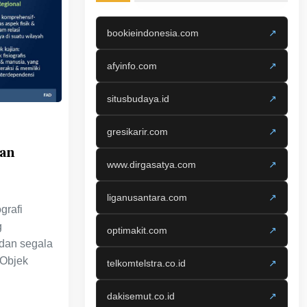
bookieindonesia.com
↗
afyinfo.com
↗
situsbudaya.id
↗
gresikarir.com
↗
kan
www.dirgasatya.com
↗
liganusantara.com
↗
grafi
g
optimakit.com
↗
 dan segala
 Objek
telkomtelstra.co.id
↗
dakisemut.co.id
↗