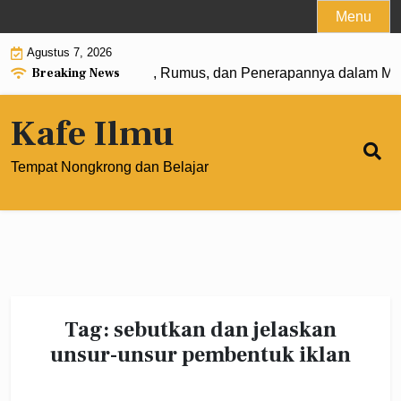
Skip
Menu
to
Agustus 7, 2026
content
Breaking News
angkat 0: Pengertian, Rumus, dan Penerapannya dalam Mate
Kafe Ilmu
Tempat Nongkrong dan Belajar
Tag:
sebutkan dan jelaskan
unsur-unsur pembentuk iklan