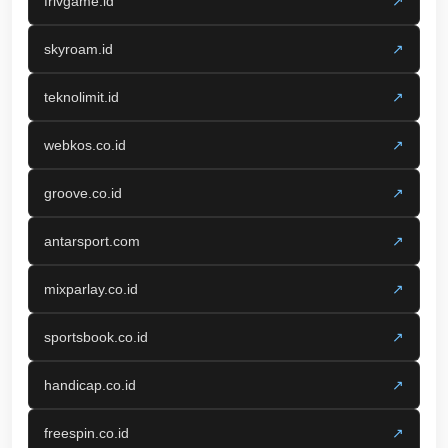
frivgame.id
↗
skyroam.id
↗
teknolimit.id
↗
webkos.co.id
↗
groove.co.id
↗
antarsport.com
↗
mixparlay.co.id
↗
sportsbook.co.id
↗
handicap.co.id
↗
freespin.co.id
↗