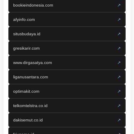
bookieindonesia.com
↗
afyinfo.com
↗
situsbudaya.id
↗
gresikarir.com
↗
www.dirgasatya.com
↗
liganusantara.com
↗
optimakit.com
↗
telkomtelstra.co.id
↗
dakisemut.co.id
↗