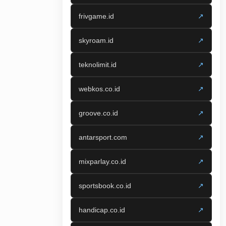
frivgame.id
↗
skyroam.id
↗
teknolimit.id
↗
webkos.co.id
↗
groove.co.id
↗
antarsport.com
↗
mixparlay.co.id
↗
sportsbook.co.id
↗
handicap.co.id
↗