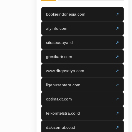
bookieindonesia.com
↗
afyinfo.com
↗
situsbudaya.id
↗
gresikarir.com
↗
www.dirgasatya.com
↗
liganusantara.com
↗
optimakit.com
↗
telkomtelstra.co.id
↗
dakisemut.co.id
↗