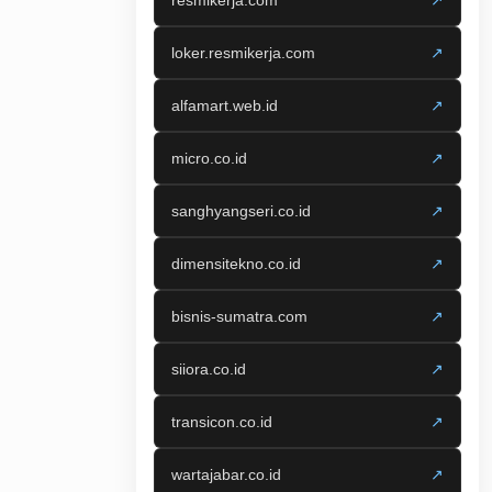
resmikerja.com
↗
loker.resmikerja.com
↗
alfamart.web.id
↗
micro.co.id
↗
sanghyangseri.co.id
↗
dimensitekno.co.id
↗
bisnis-sumatra.com
↗
siiora.co.id
↗
transicon.co.id
↗
wartajabar.co.id
↗