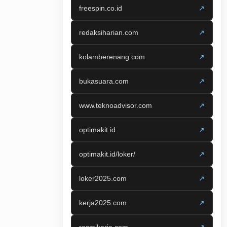
freespin.co.id
↗
redaksiharian.com
↗
kolamberenang.com
↗
bukasuara.com
↗
www.teknoadvisor.com
↗
optimakit.id
↗
optimakit.id/loker/
↗
loker2025.com
↗
kerja2025.com
↗