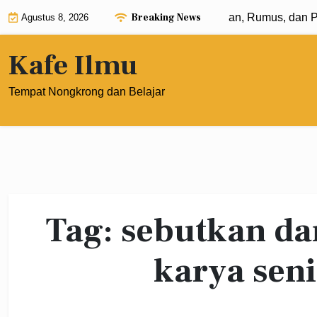
Skip
Breaking News
Eksponen dengan Pangkat 0: Pengertian, Rumus, dan Pen
Agustus 8, 2026
to
content
Kafe Ilmu
Tempat Nongkrong dan Belajar
Tag:
sebutkan da
karya seni