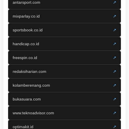
antarsport.com
↗
mixparlay.co.id
↗
sportsbook.co.id
↗
handicap.co.id
↗
freespin.co.id
↗
redaksiharian.com
↗
kolamberenang.com
↗
bukasuara.com
↗
www.teknoadvisor.com
↗
optimakit.id
↗