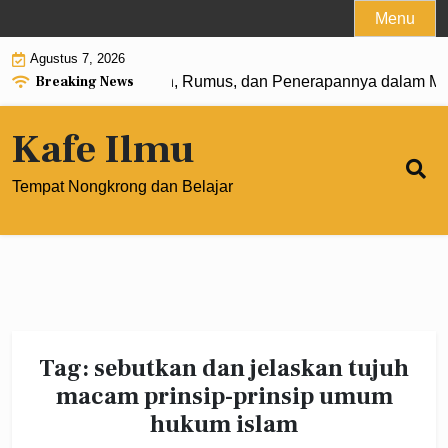
Skip
Menu
to
Agustus 7, 2026
content
Breaking News
angkat 0: Pengertian, Rumus, dan Penerapannya dalam Mat
Kafe Ilmu
Tempat Nongkrong dan Belajar
Tag:
sebutkan dan jelaskan tujuh
macam prinsip-prinsip umum
hukum islam