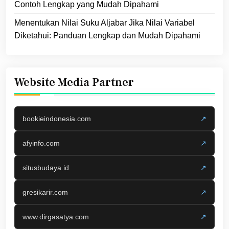
Contoh Lengkap yang Mudah Dipahami
Menentukan Nilai Suku Aljabar Jika Nilai Variabel
Diketahui: Panduan Lengkap dan Mudah Dipahami
Website Media Partner
bookieindonesia.com
↗
afyinfo.com
↗
situsbudaya.id
↗
gresikarir.com
↗
www.dirgasatya.com
↗