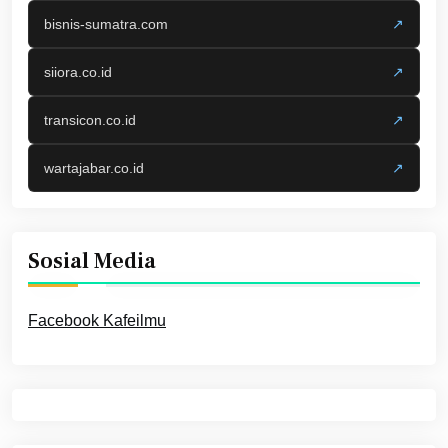
bisnis-sumatra.com
↗
siiora.co.id
↗
transicon.co.id
↗
wartajabar.co.id
↗
Sosial Media
Facebook Kafeilmu