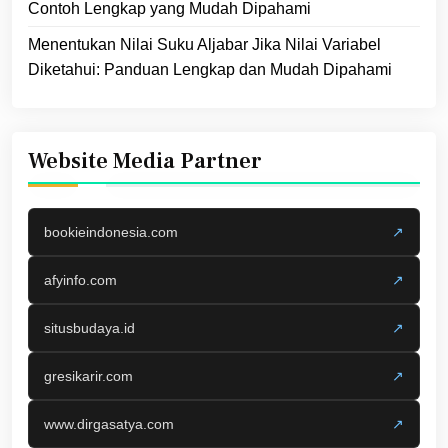
Contoh Lengkap yang Mudah Dipahami
Menentukan Nilai Suku Aljabar Jika Nilai Variabel
Diketahui: Panduan Lengkap dan Mudah Dipahami
Website Media Partner
bookieindonesia.com
↗
afyinfo.com
↗
situsbudaya.id
↗
gresikarir.com
↗
www.dirgasatya.com
↗