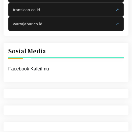
transicon.co.id
↗
wartajabar.co.id
↗
Sosial Media
Facebook Kafeilmu