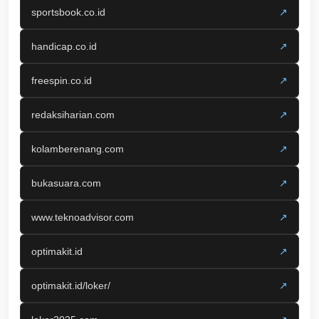
sportsbook.co.id
↗
handicap.co.id
↗
freespin.co.id
↗
redaksiharian.com
↗
kolamberenang.com
↗
bukasuara.com
↗
www.teknoadvisor.com
↗
optimakit.id
↗
optimakit.id/loker/
↗