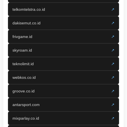
telkomtelstra.co.id
↗
dakisemut.co.id
↗
frivgame.id
↗
skyroam.id
↗
teknolimit.id
↗
webkos.co.id
↗
groove.co.id
↗
antarsport.com
↗
mixparlay.co.id
↗