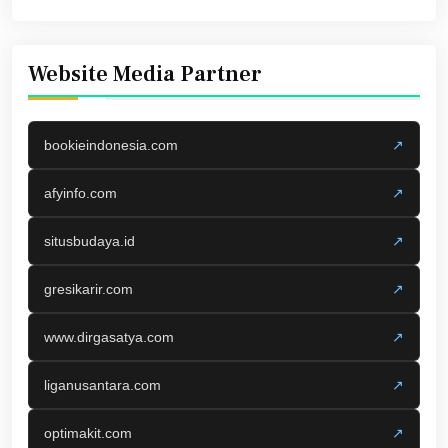
Website Media Partner
bookieindonesia.com
↗
afyinfo.com
↗
situsbudaya.id
↗
gresikarir.com
↗
www.dirgasatya.com
↗
liganusantara.com
↗
optimakit.com
↗