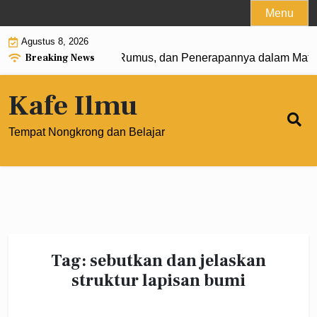
Skip
Menu
to
Agustus 8, 2026
content
Breaking News
gkat 0: Pengertian, Rumus, dan Penerapannya dalam Matema
Kafe Ilmu
Tempat Nongkrong dan Belajar
Tag:
sebutkan dan jelaskan
struktur lapisan bumi