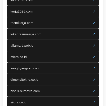
loker2025.com
↗
kerja2025.com
↗
resmikerja.com
↗
loker.resmikerja.com
↗
alfamart.web.id
↗
micro.co.id
↗
sanghyangseri.co.id
↗
dimensitekno.co.id
↗
bisnis-sumatra.com
↗
siiora.co.id
↗