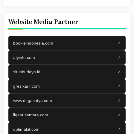
Website Media Partner
bookieindonesia.com
↗
afyinfo.com
↗
situsbudaya.id
↗
gresikarir.com
↗
www.dirgasatya.com
↗
liganusantara.com
↗
optimakit.com
↗