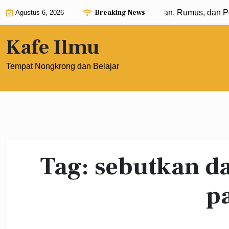
Skip
Breaking News
Eksponen dengan Pangkat 0: Pengertian, Rumus, dan Pen
Agustus 6, 2026
to
content
Kafe Ilmu
Tempat Nongkrong dan Belajar
Tag:
sebutkan d
p