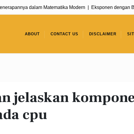
erapannya dalam Matematika Modern |
Eksponen dengan Basis
ABOUT
CONTACT US
DISCLAIMER
SI
an jelaskan kompon
ada cpu