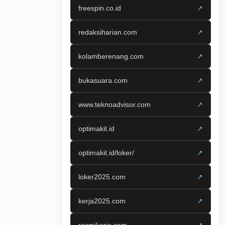
freespin.co.id
↗
redaksiharian.com
↗
kolamberenang.com
↗
bukasuara.com
↗
www.teknoadvisor.com
↗
optimakit.id
↗
optimakit.id/loker/
↗
loker2025.com
↗
kerja2025.com
↗