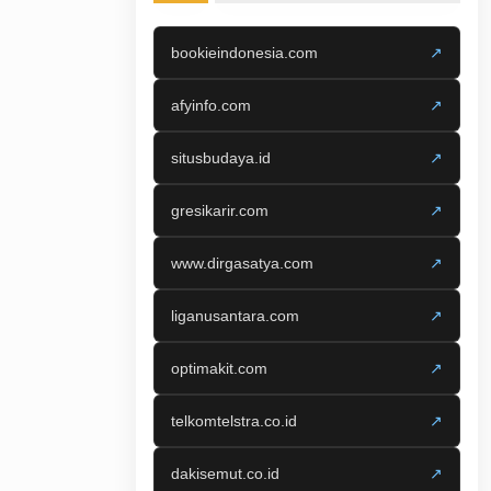
bookieindonesia.com
↗
afyinfo.com
↗
situsbudaya.id
↗
gresikarir.com
↗
www.dirgasatya.com
↗
liganusantara.com
↗
optimakit.com
↗
telkomtelstra.co.id
↗
dakisemut.co.id
↗