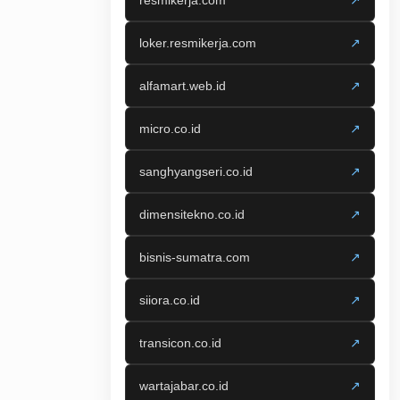
resmikerja.com
↗
loker.resmikerja.com
↗
alfamart.web.id
↗
micro.co.id
↗
sanghyangseri.co.id
↗
dimensitekno.co.id
↗
bisnis-sumatra.com
↗
siiora.co.id
↗
transicon.co.id
↗
wartajabar.co.id
↗