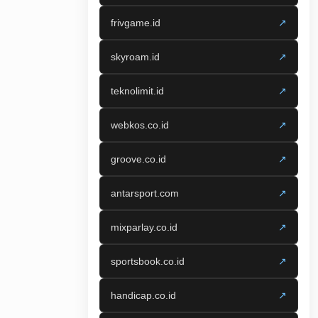
frivgame.id
↗
skyroam.id
↗
teknolimit.id
↗
webkos.co.id
↗
groove.co.id
↗
antarsport.com
↗
mixparlay.co.id
↗
sportsbook.co.id
↗
handicap.co.id
↗