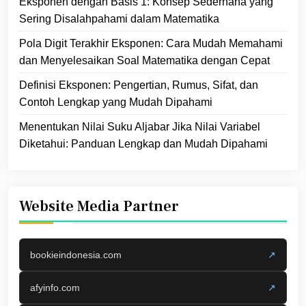
Eksponen dengan Basis 1: Konsep Sederhana yang
Sering Disalahpahami dalam Matematika
Pola Digit Terakhir Eksponen: Cara Mudah Memahami
dan Menyelesaikan Soal Matematika dengan Cepat
Definisi Eksponen: Pengertian, Rumus, Sifat, dan
Contoh Lengkap yang Mudah Dipahami
Menentukan Nilai Suku Aljabar Jika Nilai Variabel
Diketahui: Panduan Lengkap dan Mudah Dipahami
Website Media Partner
bookieindonesia.com
↗
afyinfo.com
↗