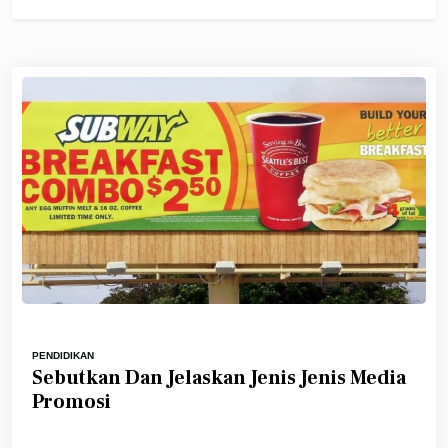
PENDIDIKAN
Sebutkan Dan Jelaskan Jenis Jenis Media
Promosi