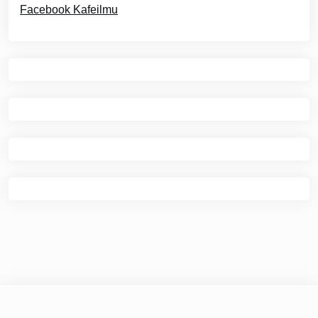
Facebook Kafeilmu
© 2026
Kafe Ilmu
|
Theme Newspaper Eye
by Wp