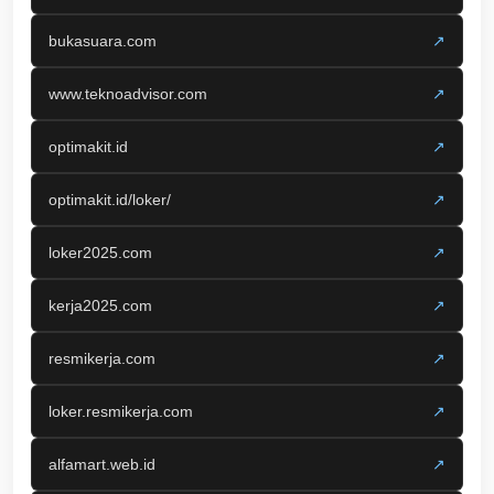
bukasuara.com
↗
www.teknoadvisor.com
↗
optimakit.id
↗
optimakit.id/loker/
↗
loker2025.com
↗
kerja2025.com
↗
resmikerja.com
↗
loker.resmikerja.com
↗
alfamart.web.id
↗