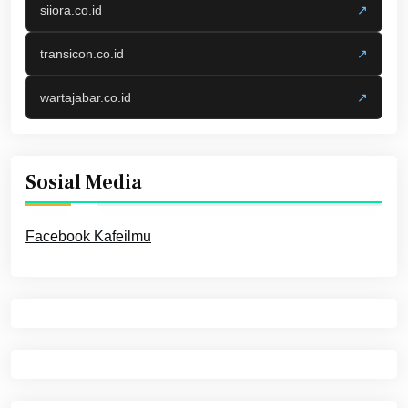
siiora.co.id
↗
transicon.co.id
↗
wartajabar.co.id
↗
Sosial Media
Facebook Kafeilmu