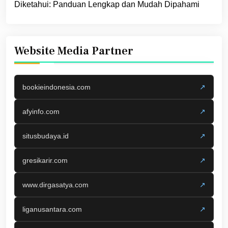
Diketahui: Panduan Lengkap dan Mudah Dipahami
Website Media Partner
bookieindonesia.com
↗
afyinfo.com
↗
situsbudaya.id
↗
gresikarir.com
↗
www.dirgasatya.com
↗
liganusantara.com
↗