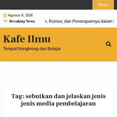
Skip
Menu
to
Agustus 8, 2026
content
Breaking News
 Pangkat 0: Pengertian, Rumus, dan Penerapannya dalam Ma
Kafe Ilmu
Tempat Nongkrong dan Belajar
Tag:
sebutkan dan jelaskan jenis
jenis media pembelajaran