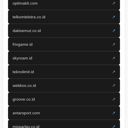
optimakit.com
↗
telkomtelstra.co.id
↗
dakisemut.co.id
↗
frivgame.id
↗
skyroam.id
↗
teknolimit.id
↗
webkos.co.id
↗
groove.co.id
↗
antarsport.com
↗
mixparlay.co.id
↗