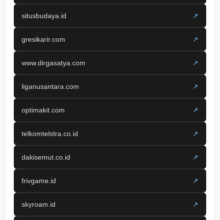
situsbudaya.id
↗
gresikarir.com
↗
www.dirgasatya.com
↗
liganusantara.com
↗
optimakit.com
↗
telkomtelstra.co.id
↗
dakisemut.co.id
↗
frivgame.id
↗
skyroam.id
↗