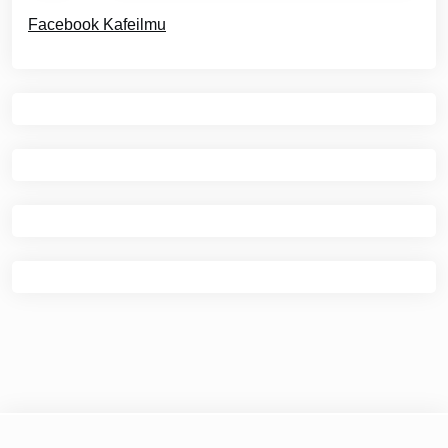
Facebook Kafeilmu
© 2026
Kafe Ilmu
|
Theme Newspaper Eye
by Wp