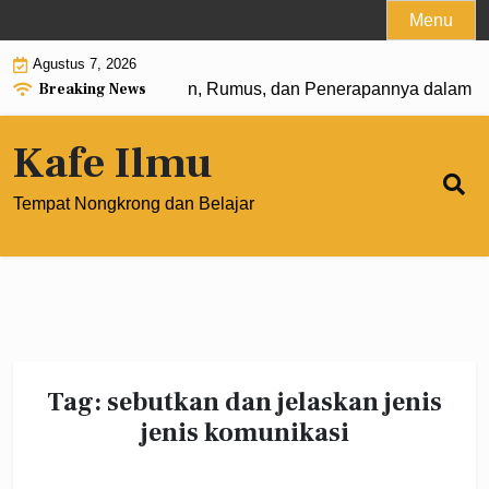
Skip
Menu
to
Agustus 7, 2026
content
Breaking News
 Pangkat 0: Pengertian, Rumus, dan Penerapannya dalam Ma
Kafe Ilmu
Tempat Nongkrong dan Belajar
Tag:
sebutkan dan jelaskan jenis
jenis komunikasi