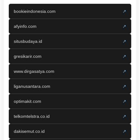
bookieindonesia.com
↗
afyinfo.com
↗
situsbudaya.id
↗
gresikarir.com
↗
www.dirgasatya.com
↗
liganusantara.com
↗
optimakit.com
↗
telkomtelstra.co.id
↗
dakisemut.co.id
↗