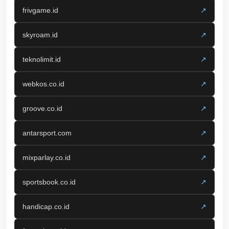
frivgame.id
↗
skyroam.id
↗
teknolimit.id
↗
webkos.co.id
↗
groove.co.id
↗
antarsport.com
↗
mixparlay.co.id
↗
sportsbook.co.id
↗
handicap.co.id
↗