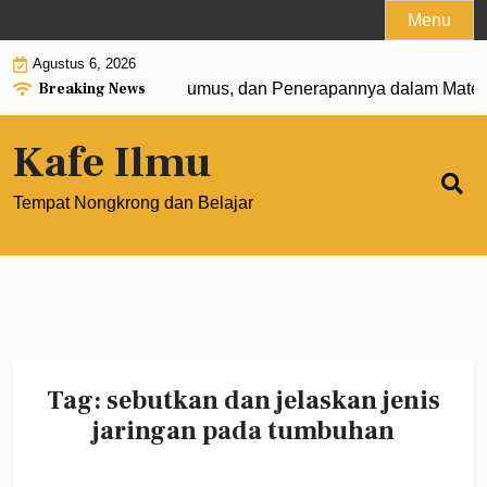
Skip
Menu
to
Agustus 6, 2026
content
Breaking News
gkat 0: Pengertian, Rumus, dan Penerapannya dalam Matem
Kafe Ilmu
Tempat Nongkrong dan Belajar
Tag:
sebutkan dan jelaskan jenis
jaringan pada tumbuhan