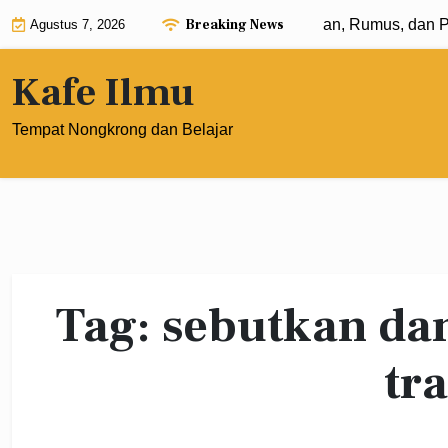
Skip
Breaking News
Eksponen dengan Pangkat 0: Pengertian, Rumus, dan Pen
Agustus 7, 2026
to
content
Kafe Ilmu
Tempat Nongkrong dan Belajar
Tag:
sebutkan dan
tr