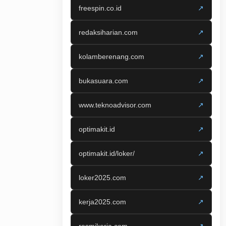
freespin.co.id
↗
redaksiharian.com
↗
kolamberenang.com
↗
bukasuara.com
↗
www.teknoadvisor.com
↗
optimakit.id
↗
optimakit.id/loker/
↗
loker2025.com
↗
kerja2025.com
↗