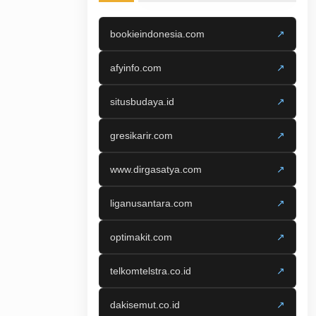
bookieindonesia.com
↗
afyinfo.com
↗
situsbudaya.id
↗
gresikarir.com
↗
www.dirgasatya.com
↗
liganusantara.com
↗
optimakit.com
↗
telkomtelstra.co.id
↗
dakisemut.co.id
↗