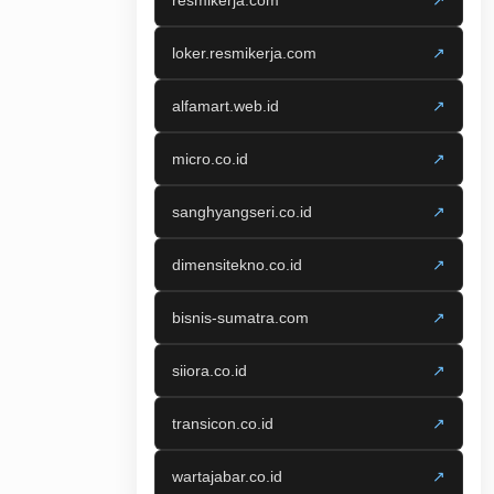
resmikerja.com
↗
loker.resmikerja.com
↗
alfamart.web.id
↗
micro.co.id
↗
sanghyangseri.co.id
↗
dimensitekno.co.id
↗
bisnis-sumatra.com
↗
siiora.co.id
↗
transicon.co.id
↗
wartajabar.co.id
↗