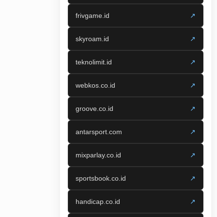
frivgame.id
↗
skyroam.id
↗
teknolimit.id
↗
webkos.co.id
↗
groove.co.id
↗
antarsport.com
↗
mixparlay.co.id
↗
sportsbook.co.id
↗
handicap.co.id
↗