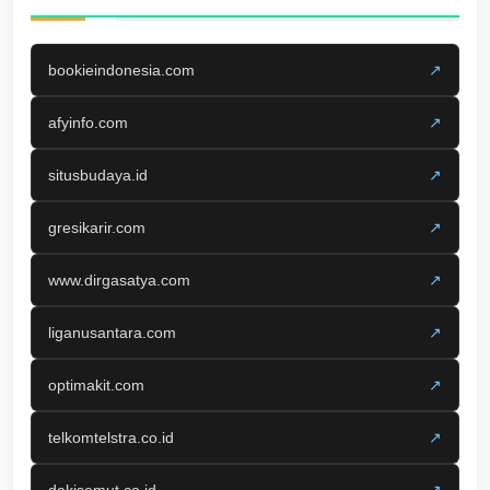
bookieindonesia.com
↗
afyinfo.com
↗
situsbudaya.id
↗
gresikarir.com
↗
www.dirgasatya.com
↗
liganusantara.com
↗
optimakit.com
↗
telkomtelstra.co.id
↗
dakisemut.co.id
↗