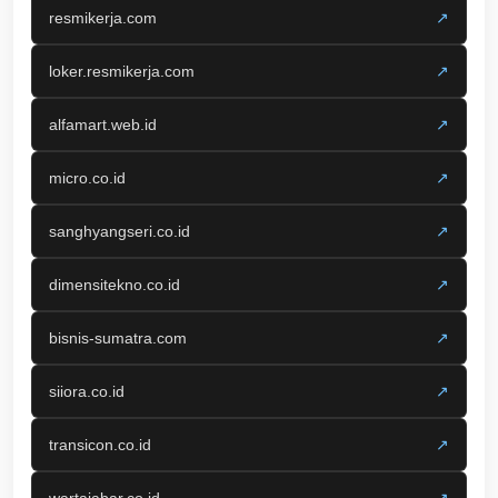
resmikerja.com
↗
loker.resmikerja.com
↗
alfamart.web.id
↗
micro.co.id
↗
sanghyangseri.co.id
↗
dimensitekno.co.id
↗
bisnis-sumatra.com
↗
siiora.co.id
↗
transicon.co.id
↗
wartajabar.co.id
↗