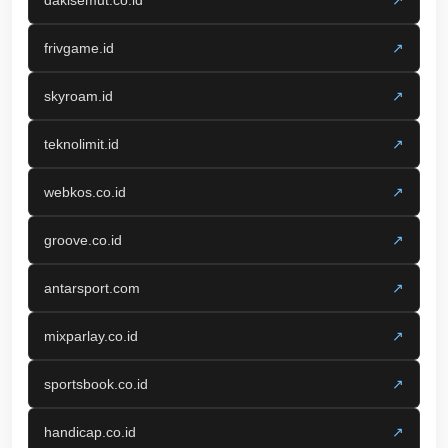
frivgame.id
↗
skyroam.id
↗
teknolimit.id
↗
webkos.co.id
↗
groove.co.id
↗
antarsport.com
↗
mixparlay.co.id
↗
sportsbook.co.id
↗
handicap.co.id
↗