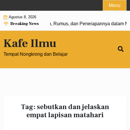
Skip
Menu
to
Agustus 8, 2026
content
Breaking News
angkat 0: Pengertian, Rumus, dan Penerapannya dalam Mat
Kafe Ilmu
Tempat Nongkrong dan Belajar
Tag:
sebutkan dan jelaskan
empat lapisan matahari