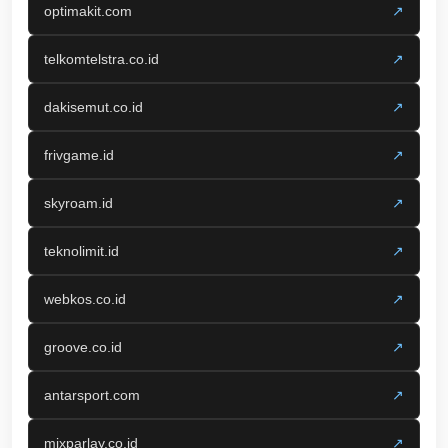
optimakit.com
↗
telkomtelstra.co.id
↗
dakisemut.co.id
↗
frivgame.id
↗
skyroam.id
↗
teknolimit.id
↗
webkos.co.id
↗
groove.co.id
↗
antarsport.com
↗
mixparlay.co.id
↗