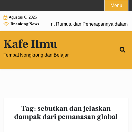
Skip
Menu
to
Agustus 6, 2026
content
Breaking News
 Pangkat 0: Pengertian, Rumus, dan Penerapannya dalam Ma
Kafe Ilmu
Tempat Nongkrong dan Belajar
Tag:
sebutkan dan jelaskan
dampak dari pemanasan global