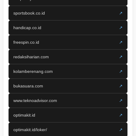
sportsbook.co.id
↗
handicap.co.id
↗
freespin.co.id
↗
redaksiharian.com
↗
kolamberenang.com
↗
bukasuara.com
↗
www.teknoadvisor.com
↗
optimakit.id
↗
optimakit.id/loker/
↗