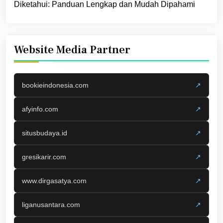
Diketahui: Panduan Lengkap dan Mudah Dipahami
Website Media Partner
bookieindonesia.com
↗
afyinfo.com
↗
situsbudaya.id
↗
gresikarir.com
↗
www.dirgasatya.com
↗
liganusantara.com
↗