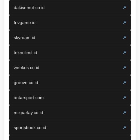
dakisemut.co.id
↗
frivgame.id
↗
skyroam.id
↗
teknolimit.id
↗
webkos.co.id
↗
groove.co.id
↗
antarsport.com
↗
mixparlay.co.id
↗
sportsbook.co.id
↗