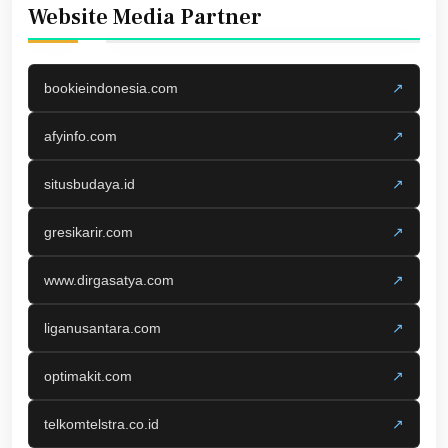
Website Media Partner
bookieindonesia.com
↗
afyinfo.com
↗
situsbudaya.id
↗
gresikarir.com
↗
www.dirgasatya.com
↗
liganusantara.com
↗
optimakit.com
↗
telkomtelstra.co.id
↗