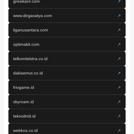
gresikarir.com
↗
www.dirgasatya.com
↗
liganusantara.com
↗
optimakit.com
↗
telkomtelstra.co.id
↗
dakisemut.co.id
↗
frivgame.id
↗
skyroam.id
↗
teknolimit.id
↗
webkos.co.id
↗