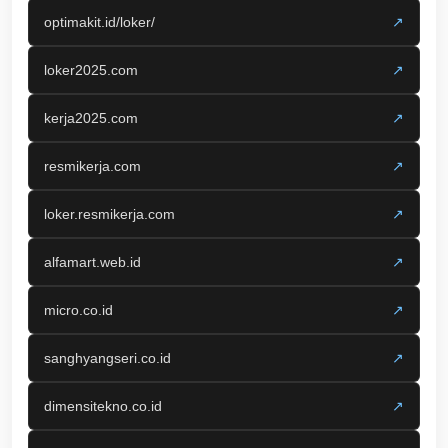
optimakit.id/loker/
↗
loker2025.com
↗
kerja2025.com
↗
resmikerja.com
↗
loker.resmikerja.com
↗
alfamart.web.id
↗
micro.co.id
↗
sanghyangseri.co.id
↗
dimensitekno.co.id
↗