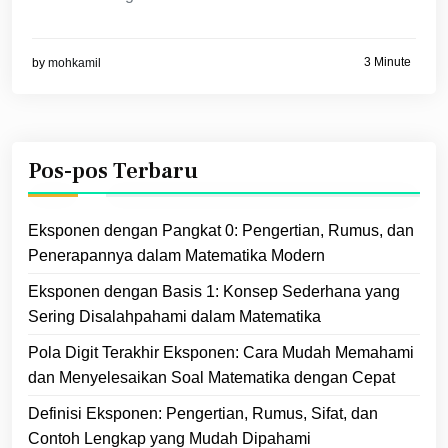
3 Minute
by
mohkamil
Pos-pos Terbaru
Eksponen dengan Pangkat 0: Pengertian, Rumus, dan
Penerapannya dalam Matematika Modern
Eksponen dengan Basis 1: Konsep Sederhana yang
Sering Disalahpahami dalam Matematika
Pola Digit Terakhir Eksponen: Cara Mudah Memahami
dan Menyelesaikan Soal Matematika dengan Cepat
Definisi Eksponen: Pengertian, Rumus, Sifat, dan
Contoh Lengkap yang Mudah Dipahami