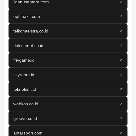
liganusantara.com
↗
optimakit.com
↗
telkomtelstra.co.id
↗
dakisemut.co.id
↗
frivgame.id
↗
skyroam.id
↗
teknolimit.id
↗
webkos.co.id
↗
groove.co.id
↗
antarsport.com
↗