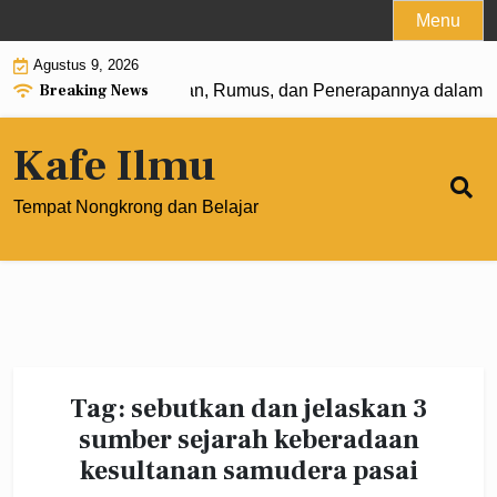
Skip
Menu
to
Agustus 9, 2026
content
Breaking News
 Pangkat 0: Pengertian, Rumus, dan Penerapannya dalam Ma
Kafe Ilmu
Tempat Nongkrong dan Belajar
Tag:
sebutkan dan jelaskan 3
sumber sejarah keberadaan
kesultanan samudera pasai