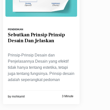
PENDIDIKAN
Sebutkan Prinsip Prinsip
Desain Dan Jelaskan
Prinsip-Prinsip Desain dan
Penjelasannya Desain yang efektif
tidak hanya tentang estetika, tetapi
juga tentang fungsinya. Prinsip desain
adalah seperangkat pedoman
3 Minute
by
mohkamil