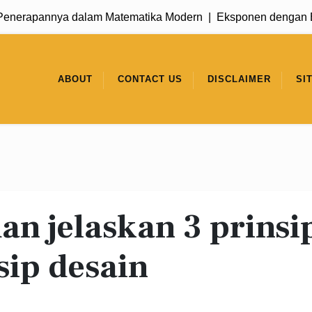
erapannya dalam Matematika Modern |
Eksponen dengan Basi
ABOUT
CONTACT US
DISCLAIMER
SI
an jelaskan 3 prinsi
sip desain