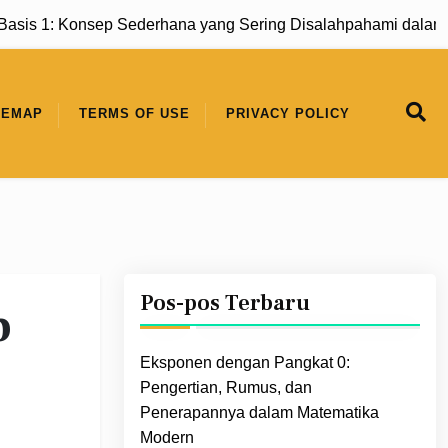
s 1: Konsep Sederhana yang Sering Disalahpahami dalam Ma
TEMAP
TERMS OF USE
PRIVACY POLICY
Pos-pos Terbaru
p
Eksponen dengan Pangkat 0:
Pengertian, Rumus, dan
Penerapannya dalam Matematika
Modern