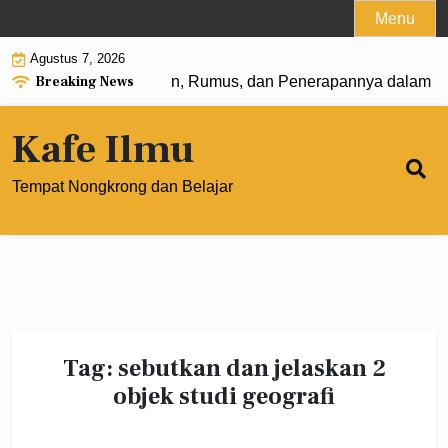
Skip
Menu
to
Agustus 7, 2026
content
Breaking News
 Pangkat 0: Pengertian, Rumus, dan Penerapannya dalam Ma
Kafe Ilmu
Tempat Nongkrong dan Belajar
Tag:
sebutkan dan jelaskan 2
objek studi geografi