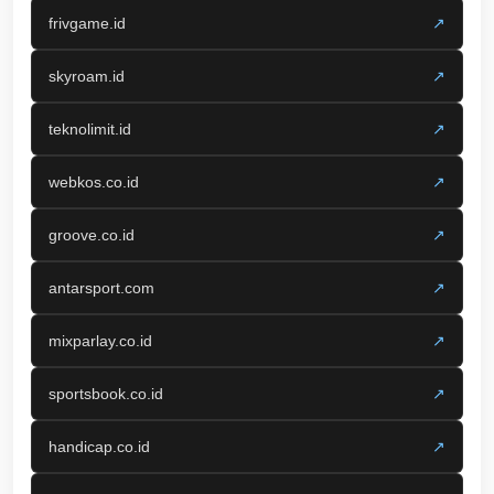
frivgame.id
↗
skyroam.id
↗
teknolimit.id
↗
webkos.co.id
↗
groove.co.id
↗
antarsport.com
↗
mixparlay.co.id
↗
sportsbook.co.id
↗
handicap.co.id
↗