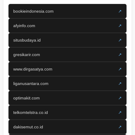
bookieindonesia.com
↗
afyinfo.com
↗
situsbudaya.id
↗
gresikarir.com
↗
www.dirgasatya.com
↗
liganusantara.com
↗
optimakit.com
↗
telkomtelstra.co.id
↗
dakisemut.co.id
↗