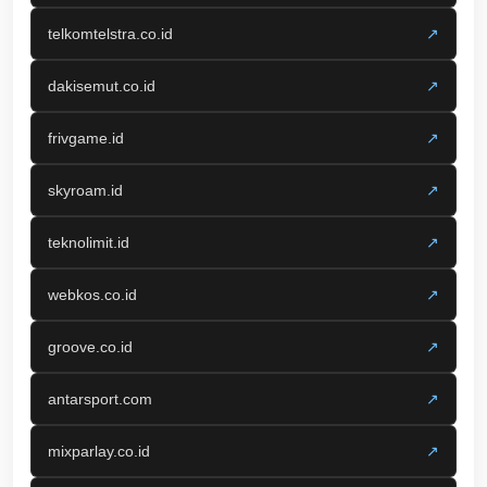
telkomtelstra.co.id
↗
dakisemut.co.id
↗
frivgame.id
↗
skyroam.id
↗
teknolimit.id
↗
webkos.co.id
↗
groove.co.id
↗
antarsport.com
↗
mixparlay.co.id
↗