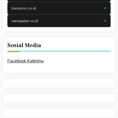
transicon.co.id
↗
wartajabar.co.id
↗
Sosial Media
Facebook Kafeilmu