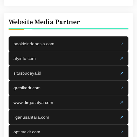
Website Media Partner
bookieindonesia.com
↗
afyinfo.com
↗
situsbudaya.id
↗
gresikarir.com
↗
www.dirgasatya.com
↗
liganusantara.com
↗
optimakit.com
↗