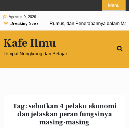
Skip
Menu
to
Agustus 9, 2026
content
Breaking News
gkat 0: Pengertian, Rumus, dan Penerapannya dalam Matema
Kafe Ilmu
Tempat Nongkrong dan Belajar
Tag:
sebutkan 4 pelaku ekonomi
dan jelaskan peran fungsinya
masing-masing