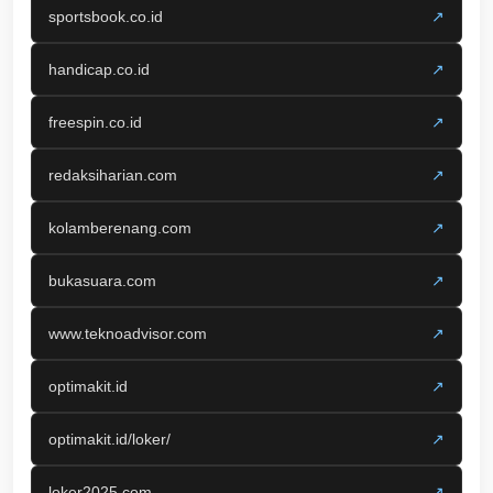
sportsbook.co.id
↗
handicap.co.id
↗
freespin.co.id
↗
redaksiharian.com
↗
kolamberenang.com
↗
bukasuara.com
↗
www.teknoadvisor.com
↗
optimakit.id
↗
optimakit.id/loker/
↗
loker2025.com
↗