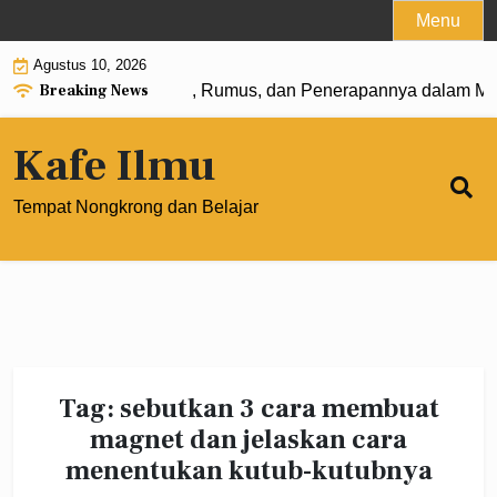
Skip
Menu
to
Agustus 10, 2026
content
Breaking News
angkat 0: Pengertian, Rumus, dan Penerapannya dalam Mat
Kafe Ilmu
Tempat Nongkrong dan Belajar
Tag:
sebutkan 3 cara membuat
magnet dan jelaskan cara
menentukan kutub-kutubnya