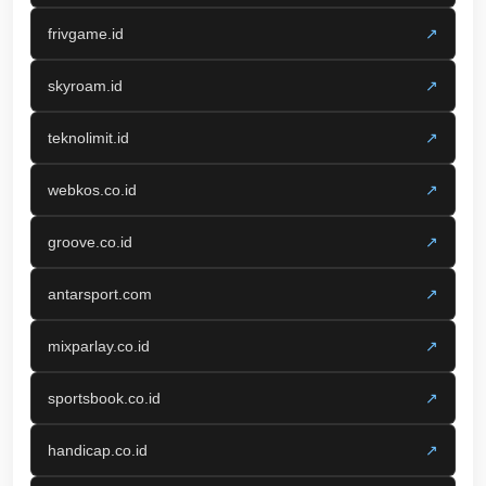
frivgame.id
↗
skyroam.id
↗
teknolimit.id
↗
webkos.co.id
↗
groove.co.id
↗
antarsport.com
↗
mixparlay.co.id
↗
sportsbook.co.id
↗
handicap.co.id
↗