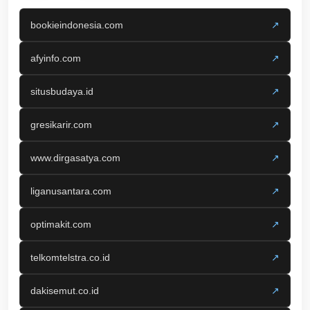
bookieindonesia.com
↗
afyinfo.com
↗
situsbudaya.id
↗
gresikarir.com
↗
www.dirgasatya.com
↗
liganusantara.com
↗
optimakit.com
↗
telkomtelstra.co.id
↗
dakisemut.co.id
↗