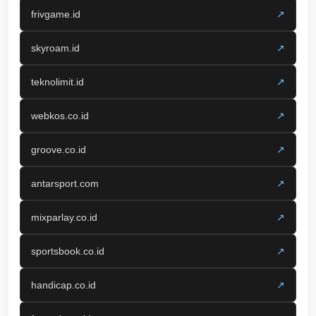
frivgame.id
↗
skyroam.id
↗
teknolimit.id
↗
webkos.co.id
↗
groove.co.id
↗
antarsport.com
↗
mixparlay.co.id
↗
sportsbook.co.id
↗
handicap.co.id
↗