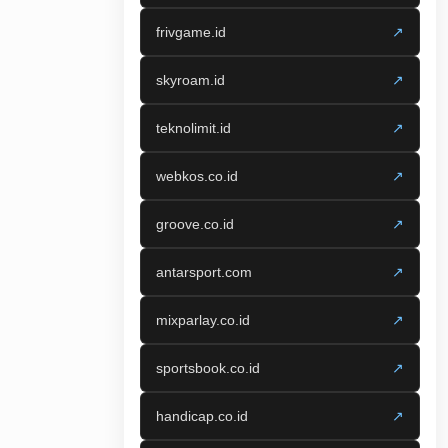
frivgame.id
↗
skyroam.id
↗
teknolimit.id
↗
webkos.co.id
↗
groove.co.id
↗
antarsport.com
↗
mixparlay.co.id
↗
sportsbook.co.id
↗
handicap.co.id
↗