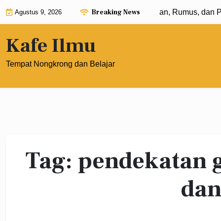
Skip
Breaking News
Eksponen dengan Pangkat 0: Pengertian, Rumus, dan Pen
Agustus 9, 2026
to
content
Kafe Ilmu
Tempat Nongkrong dan Belajar
Tag:
pendekatan g
dan