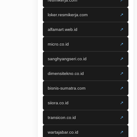
resmikerja.com
↗
loker.resmikerja.com
↗
alfamart.web.id
↗
micro.co.id
↗
sanghyangseri.co.id
↗
dimensitekno.co.id
↗
bisnis-sumatra.com
↗
siiora.co.id
↗
transicon.co.id
↗
wartajabar.co.id
↗