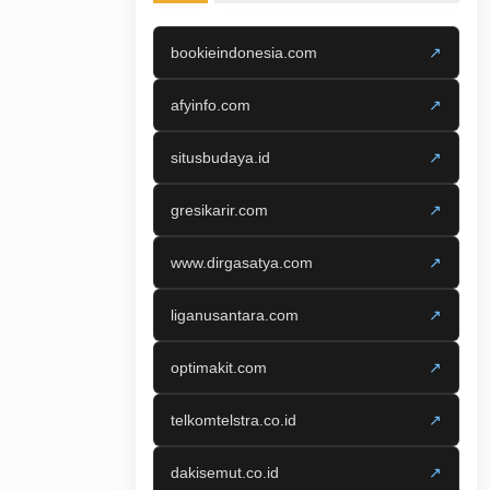
bookieindonesia.com
↗
afyinfo.com
↗
situsbudaya.id
↗
gresikarir.com
↗
www.dirgasatya.com
↗
liganusantara.com
↗
optimakit.com
↗
telkomtelstra.co.id
↗
dakisemut.co.id
↗