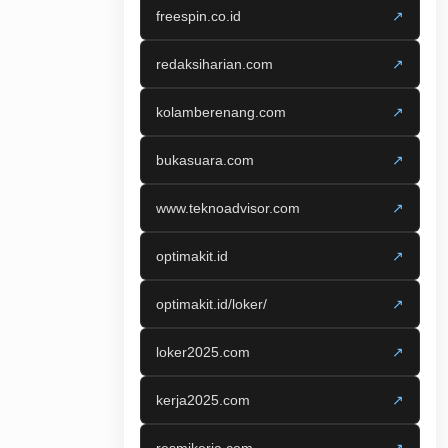
freespin.co.id
↗
redaksiharian.com
↗
kolamberenang.com
↗
bukasuara.com
↗
www.teknoadvisor.com
↗
optimakit.id
↗
optimakit.id/loker/
↗
loker2025.com
↗
kerja2025.com
↗