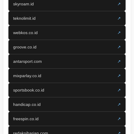
skyroam.id
↗
teknolimit.id
↗
webkos.co.id
↗
groove.co.id
↗
antarsport.com
↗
mixparlay.co.id
↗
sportsbook.co.id
↗
handicap.co.id
↗
freespin.co.id
↗
redaksiharian.com
↗