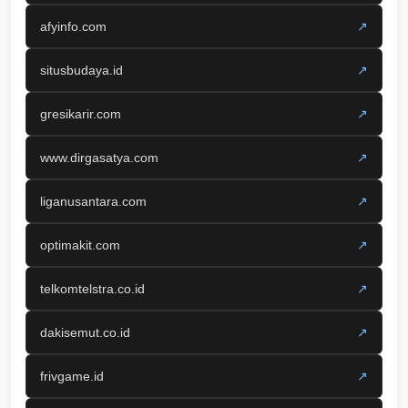
afyinfo.com
↗
situsbudaya.id
↗
gresikarir.com
↗
www.dirgasatya.com
↗
liganusantara.com
↗
optimakit.com
↗
telkomtelstra.co.id
↗
dakisemut.co.id
↗
frivgame.id
↗