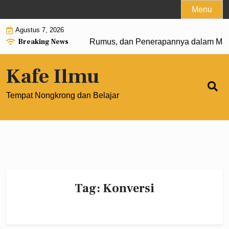
Skip
Menu
to
Agustus 7, 2026
content
Breaking News
ngkat 0: Pengertian, Rumus, dan Penerapannya dalam Mate
Kafe Ilmu
Tempat Nongkrong dan Belajar
Tag:
Konversi