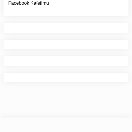
Facebook Kafeilmu
© 2026
Kafe Ilmu
|
Theme Newspaper Eye
by Wp