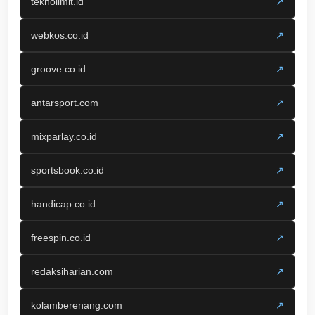
teknolimit.id
↗
webkos.co.id
↗
groove.co.id
↗
antarsport.com
↗
mixparlay.co.id
↗
sportsbook.co.id
↗
handicap.co.id
↗
freespin.co.id
↗
redaksiharian.com
↗
kolamberenang.com
↗