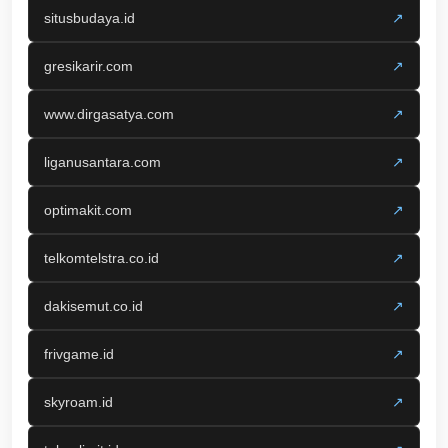
situsbudaya.id
↗
gresikarir.com
↗
www.dirgasatya.com
↗
liganusantara.com
↗
optimakit.com
↗
telkomtelstra.co.id
↗
dakisemut.co.id
↗
frivgame.id
↗
skyroam.id
↗